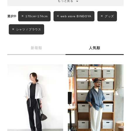
もっと見る
170cm~174cm
web store BINGOYA
グッズ
シャツ / ブラウス
新着順
人気順