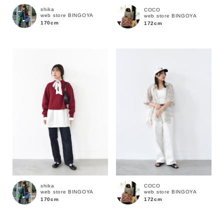
shika
COCO
web store BINGOYA
web store BINGOYA
170cm
172cm
価格
～
商品タイプ
通常商品
予約商品
セール価格
WEB限定
在庫
shika
COCO
在庫あり
在庫なし含む
web store BINGOYA
web store BINGOYA
170cm
172cm