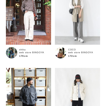
shika
COCO
web store BINGOYA
web store BINGOYA
170cm
172cm