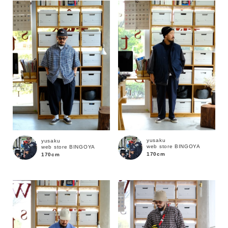
yusaku
yusaku
web store BINGOYA
web store BINGOYA
170cm
170cm