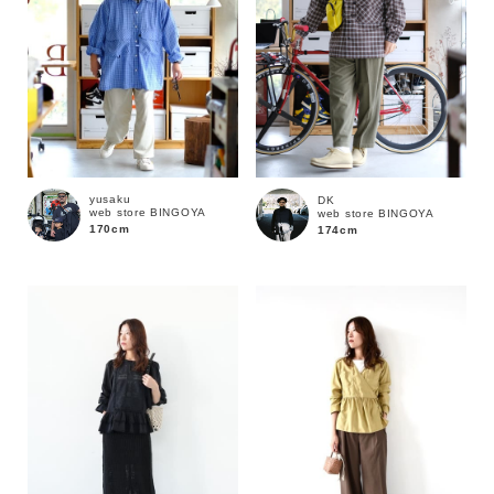
yusaku
DK
web store BINGOYA
web store BINGOYA
170cm
174cm