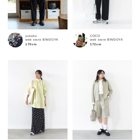
yusaku
COCO
web store BINGOYA
web store BINGOYA
170cm
172cm
カラー