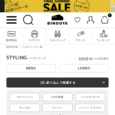
0
新着商品
カテゴリ
スタイリング
ブランド
ランキング
BINGOYA
スタイリング一覧
STYLING
305
件中
1
-
20
件表示
MENS
LADIES
詳細検索
manage_search
絞り込んで検索する
カラーパンツ
2026春夏
シンプルコーデ
サンダル
Tシャツ
シャツ / ブラウス