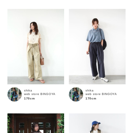
性別
MENS
LADIES
KIDS
カテゴリ
サイズ
ブランド
shika
shika
web store BINGOYA
web store BINGOYA
170cm
170cm