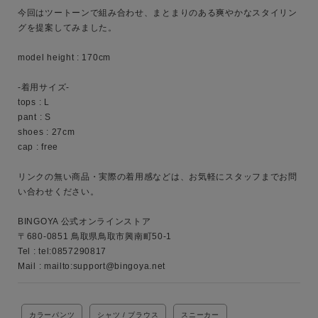
今回はツートーンで組み合わせ、まとまりのある爽やかなスタイリン
MENS
LADIES
KIDS
グを提案してみました。

model height : 170cm

カテゴリ
-着用サイズ-

tops : L

pant : S

サイズ
shoes : 27cm

cap : free

リンクの無い商品・実際の着用感などは、お気軽にスタッフまでお問
ブランド
い合わせください。

BINGOYA 公式オンラインストア

〒680-0851 鳥取県鳥取市興南町50-1

Tel : tel:0857290817

Mail : mailto:support@bingoya.net
カラーパンツ
シャツ / ブラウス
スニーカー