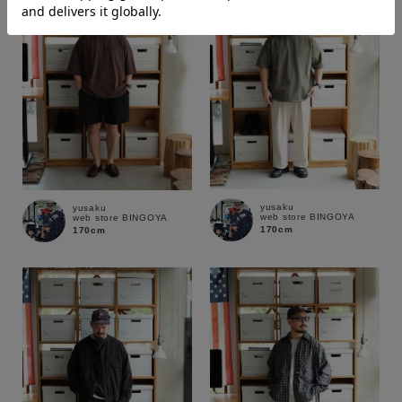
価格
～
商品タイプ
通常商品
予約商品
セール価格
WEB限定
yusaku
yusaku
web store BINGOYA
web store BINGOYA
170cm
170cm
在庫
在庫あり
在庫なし含む