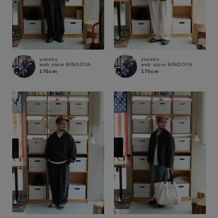
yusaku
yusaku
web store BINGOYA
web store BINGOYA
170cm
170cm