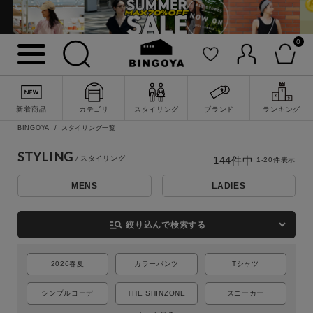
0
新着商品
カテゴリ
スタイリング
ブランド
ランキング
BINGOYA
スタイリング一覧
STYLING
144
件中
1
-
20
件表示
MENS
LADIES
詳細検索
manage_search
絞り込んで検索する
2026春夏
カラーパンツ
Tシャツ
シンプルコーデ
THE SHINZONE
スニーカー