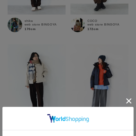
shika
COCO
web store BINGOYA
web store BINGOYA
170cm
172cm
カラー
COCO
shika
web store BINGOYA
web store BINGOYA
172cm
170cm