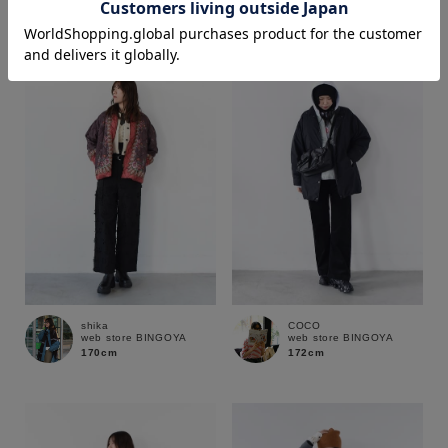
価格
～
商品タイプ
通常商品
予約商品
セール価格
WEB限定
在庫
shika
COCO
web store BINGOYA
web store BINGOYA
在庫あり
在庫なし含む
170cm
172cm