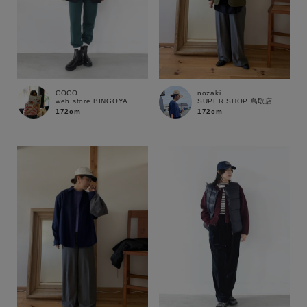
COCO
nozaki
web store BINGOYA
SUPER SHOP 鳥取店
172cm
172cm