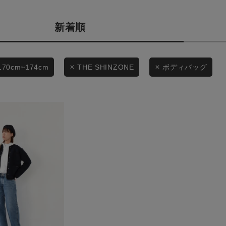
カテゴリから探す
商品タイプ
新着順
スタイリングから探す
通常商品
ブランドから探す
WEB限定アイテムを探す
セール価格
170cm~174cm
THE SHINZONE
ボディバッグ
履き比べ可能商品から探す
在庫
お知らせ・ご利用ガイド
在庫あり
お知らせ
ご利用ガイド
ギフトラッピング
この条件で絞り込む
お問い合わせ