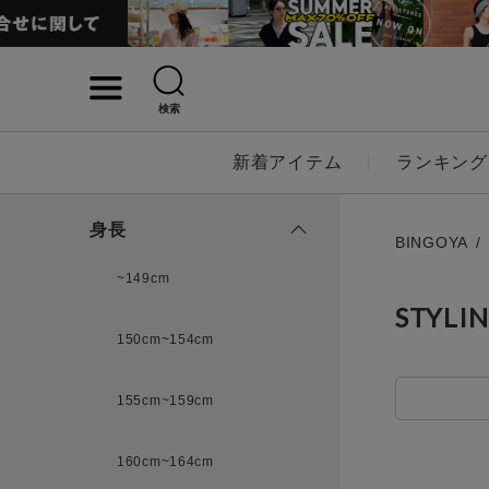
検索
詳細検索
新着アイテム
ランキング
キーワード
身長
BINGOYA
~149cm
STYLI
性別
150cm~154cm
MENS
LADI
155cm~159cm
カテゴリ
160cm~164cm