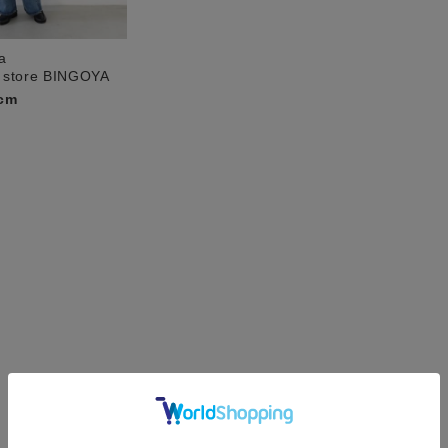
a
 store BINGOYA
cm