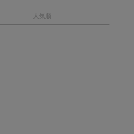
会社概要
人気順
採用情報
予約商品
ギフトカード
WEB限定
在庫なし含む
BINGOYA
無料公式アプリダウンロード