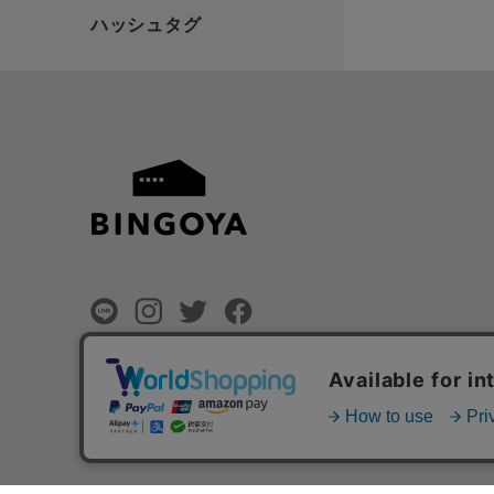
©
BINGOYA Co,.Ltd.