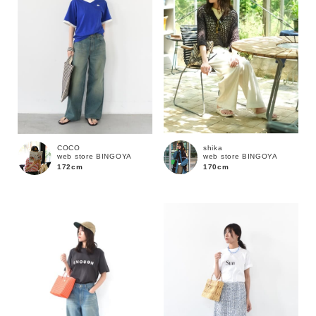
shika
COCO
web store BINGOYA
web store BINGOYA
170cm
172cm