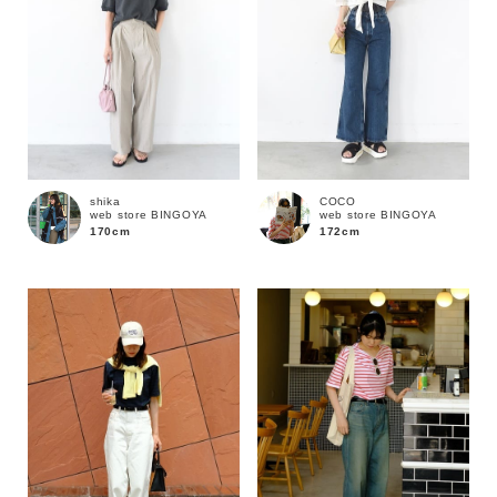
shika
COCO
web store BINGOYA
web store BINGOYA
170cm
172cm