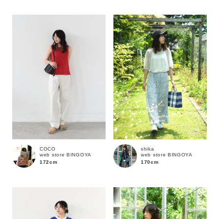
性別
MENS
LADIES
KIDS
カテゴリ
サイズ
ブランド
COCO
shika
web store BINGOYA
web store BINGOYA
172cm
170cm