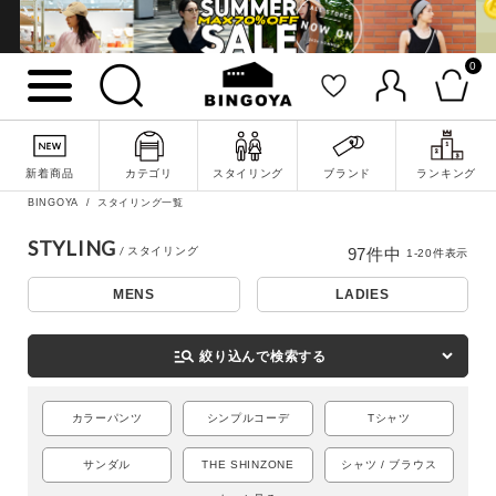
0
新着商品
カテゴリ
スタイリング
ブランド
ランキング
BINGOYA
スタイリング一覧
STYLING
97
件中
1
-
20
件表示
MENS
LADIES
詳細検索
manage_search
絞り込んで検索する
カラーパンツ
シンプルコーデ
Tシャツ
サンダル
THE SHINZONE
シャツ / ブラウス