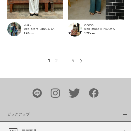
この条件で絞り込む
shika
COCO
web store BINGOYA
web store BINGOYA
170cm
172cm
1
2
…
5
ピックアップ
新着商品