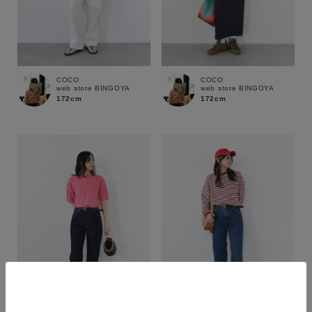
COCO
COCO
web store BINGOYA
web store BINGOYA
172cm
172cm
カラー