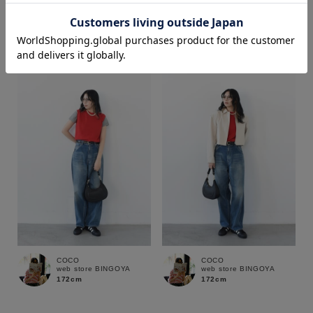
COCO
COCO
web store BINGOYA
web store BINGOYA
172cm
172cm
価格
～
商品タイプ
通常商品
予約商品
セール価格
WEB限定
在庫
COCO
COCO
在庫あり
在庫なし含む
web store BINGOYA
web store BINGOYA
172cm
172cm