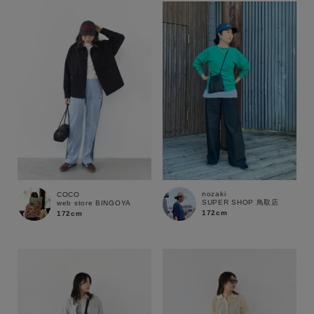
nozaki
COCO
SUPER SHOP 鳥取店
web store BINGOYA
172cm
172cm