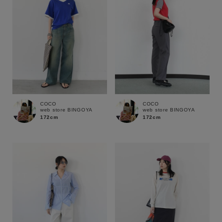
COCO
COCO
web store BINGOYA
web store BINGOYA
172cm
172cm