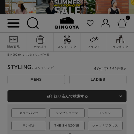
0
新着商品
カテゴリ
スタイリング
ブランド
ランキング
BINGOYA
スタイリング一覧
STYLING
47
件中
1
-
20
件表示
MENS
LADIES
詳細検索
manage_search
絞り込んで検索する
カラーパンツ
シンプルコーデ
Tシャツ
サンダル
THE SHINZONE
シャツ / ブラウス