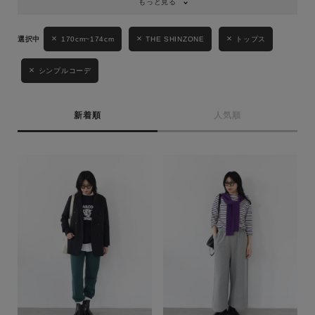
もっと見る
170cm~174cm
THE SHINZONE
トップス
シンプルコーデ
新着順
人気順