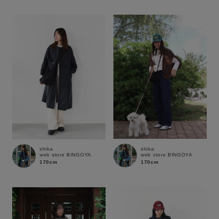
性別
MENS
LADIES
KIDS
カテゴリ
サイズ
ブランド
shika
shika
web store BINGOYA
web store BINGOYA
170cm
170cm