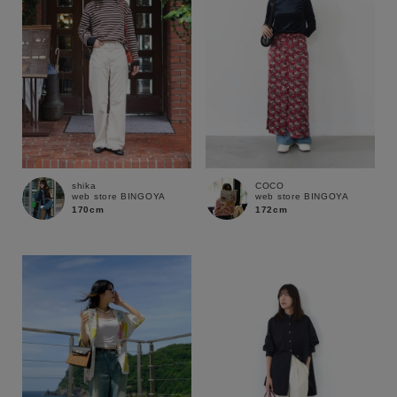
shika
COCO
web store BINGOYA
web store BINGOYA
170cm
172cm