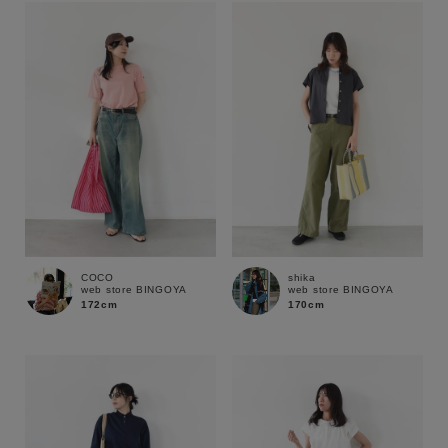
COCO
shika
web store BINGOYA
web store BINGOYA
172cm
170cm