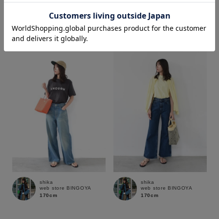
shika
COCO
web store BINGOYA
web store BINGOYA
170cm
172cm
価格
～
商品タイプ
通常商品
予約商品
セール価格
WEB限定
在庫
shika
shika
在庫あり
在庫なし含む
web store BINGOYA
web store BINGOYA
170cm
170cm