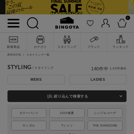
0
新着商品
カテゴリ
スタイリング
ブランド
ランキング
BINGOYA
スタイリング一覧
STYLING
140
件中
1
-
20
件表示
MENS
LADIES
詳細検索
manage_search
絞り込んで検索する
カラーパンツ
2026春夏
シンプルコーデ
サンダル
Tシャツ
THE SHINZONE