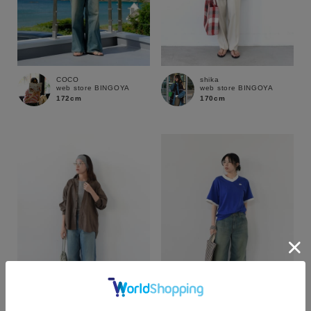
COCO
shika
web store BINGOYA
web store BINGOYA
172cm
170cm
カラー