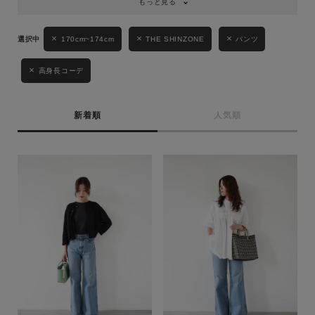
もっと見る
170cm~174cm
THE SHINZONE
パンツ
高身長コーデ
新着順
人気順