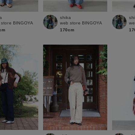
お問い合わせ
a
shika
sh
 store BINGOYA
web store BINGOYA
we
cm
170cm
17