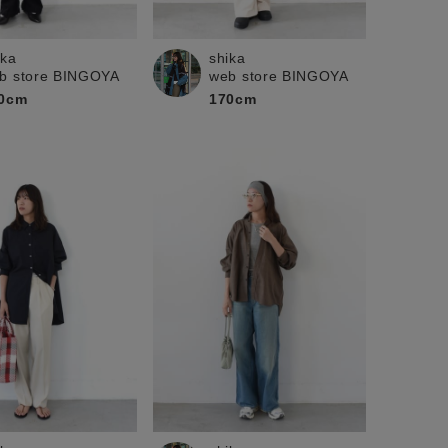
ika
shika
b store BINGOYA
web store BINGOYA
0cm
170cm