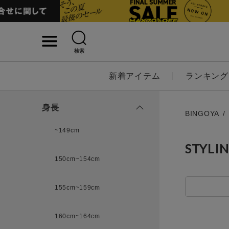
検索
詳細検索
新着アイテム
ランキング
キーワード
身長
BINGOYA
~149cm
STYLI
性別
150cm~154cm
MENS
LADI
155cm~159cm
カテゴリ
160cm~164cm