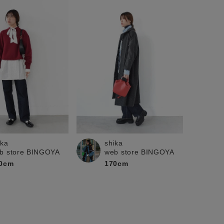
ika
shika
b store BINGOYA
web store BINGOYA
0cm
170cm