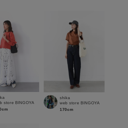
ika
shika
b store BINGOYA
web store BINGOYA
0cm
170cm