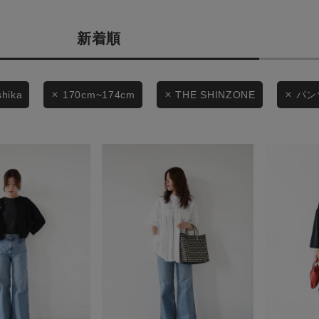
商品タイプ
条件絞り込み検索
新着順
通常商品
カテゴリから探す
スタイリングから探す
セール価格
shika
170cm~174cm
THE SHINZONE
パン
ブランドから探す
WEB限定アイテムを探す
在庫
履き比べ可能商品から探す
在庫あり
お知らせ・ご利用ガイド
お知らせ
この条件で絞り込む
ご利用ガイド
ギフトラッピング