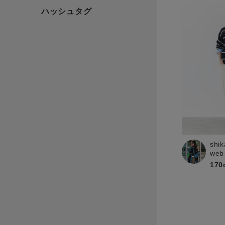
shik
web
170