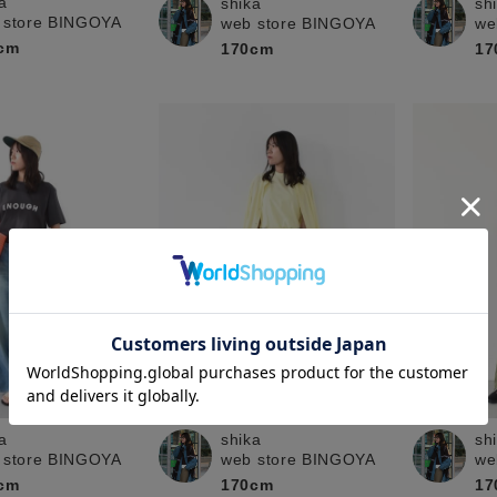
a
shika
sh
 store BINGOYA
web store BINGOYA
we
cm
170cm
17
a
shika
sh
 store BINGOYA
web store BINGOYA
we
cm
170cm
17