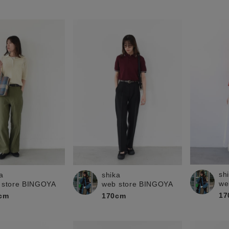
sh
a
shika
we
 store BINGOYA
web store BINGOYA
17
cm
170cm