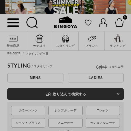
0
新着商品
カテゴリ
スタイリング
ブランド
ランキング
詳細検索
BINGOYA
スタイリング一覧
STYLING
6
件中
1
-
6
件表示
MENS
LADIES
manage_search
絞り込んで検索する
カラーパンツ
シンプルコーデ
Tシャツ
シャツ / ブラウス
スニーカー
カジュアルコーデ