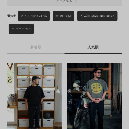
もっと見る
170cm~174cm
MOSHA
web store BINGOYA
スニーカー
キーワード
新着順
人気順
性別
MENS
LADIES
KIDS
カテゴリ
サイズ