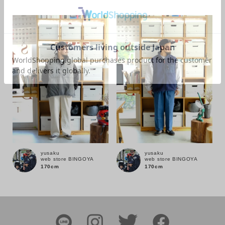
カラー
価格
～
商品タイプ
通常商品
予約商品
yusaku
yusaku
web store BINGOYA
web store BINGOYA
170cm
170cm
セール価格
WEB限定
在庫
在庫あり
在庫なし含む