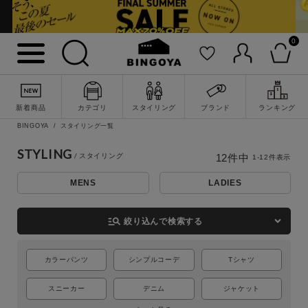
0
新着商品
カテゴリ
スタイリング
ブランド
ランキング
BINGOYA
スタイリング一覧
STYLING
12
件中
1
-
12
件表示
詳細検索
MENS
LADIES
manage_search
絞り込んで検索する
カラーパンツ
シンプルコーデ
Tシャツ
スニーカー
デニム
ジャケット