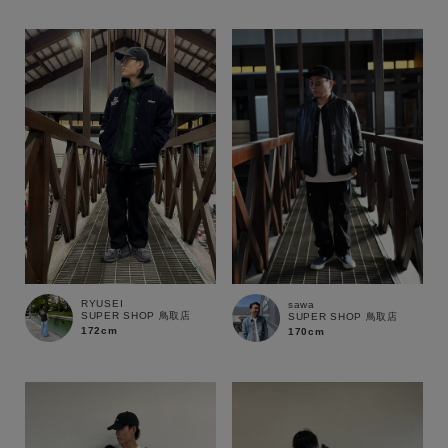
RYUSEI
sawa
SUPER SHOP 鳥取店
SUPER SHOP 鳥取店
172cm
170cm