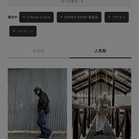
もっと見る
170cm~174cm
SUPER SHOP 鳥取店
アウター
ジャケット
新着順
人気順
キーワード