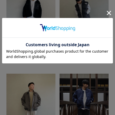
カラー
RYUSEI
ogawa
SUPER SHOP 鳥取店
SUPER SHOP 鳥取店
172cm
174cm
価格
～
商品タイプ
通常商品
予約商品
セール価格
WEB限定