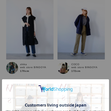
shika
COCO
web store BINGOYA
web store BINGOYA
170cm
172cm
カラー