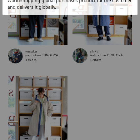
価格
～
商品タイプ
shika
yusaku
web store BINGOYA
web store BINGOYA
通常商品
予約商品
170cm
170cm
セール価格
WEB限定
在庫
在庫あり
在庫なし含む