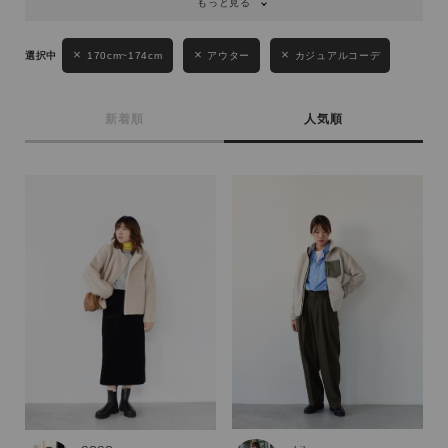
もっと見る
170cm~174cm
アウター
カジュアルコーデ
新着順
人気順
キーワード
性別
MENS
LADIES
KIDS