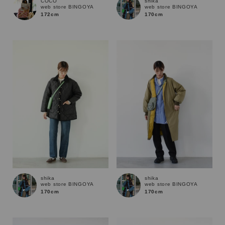
shika
COCO
web store BINGOYA
web store BINGOYA
170cm
172cm
カテゴリ
サイズ
ブランド
shika
shika
web store BINGOYA
web store BINGOYA
170cm
170cm