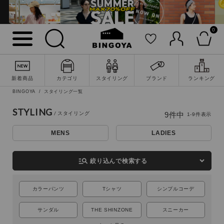
0
新着商品
カテゴリ
スタイリング
ブランド
ランキング
BINGOYA
スタイリング一覧
詳細検索
STYLING
9
件中
1
-
9
件表示
MENS
LADIES
manage_search
絞り込んで検索する
カラーパンツ
Tシャツ
シンプルコーデ
サンダル
THE SHINZONE
スニーカー