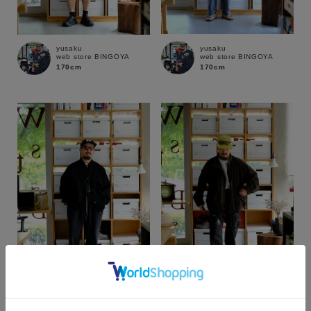
yusaku
yusaku
web store BINGOYA
web store BINGOYA
170cm
170cm
カラー
yusaku
yusaku
web store BINGOYA
web store BINGOYA