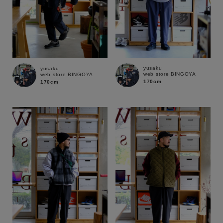
yusaku
yusaku
web store BINGOYA
web store BINGOYA
170cm
170cm