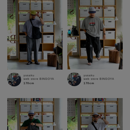
性別
MENS
LADIES
KIDS
カテゴリ
サイズ
yusaku
yusaku
web store BINGOYA
web store BINGOYA
ブランド
170cm
170cm