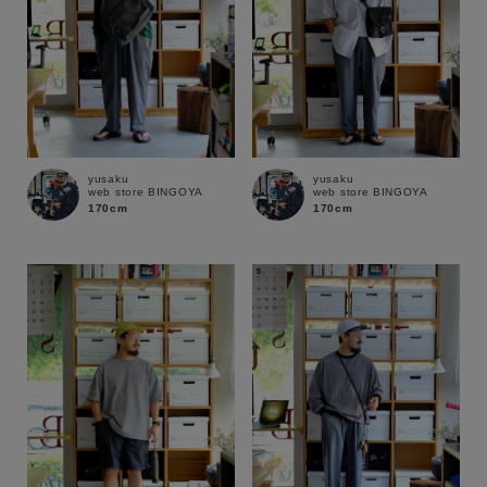
yusaku
yusaku
web store BINGOYA
web store BINGOYA
170cm
170cm