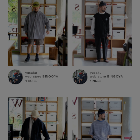
yusaku
yusaku
web store BINGOYA
web store BINGOYA
170cm
170cm