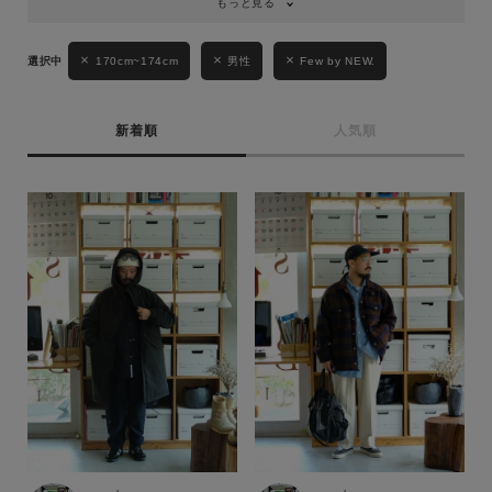
もっと見る
170cm~174cm
男性
Few by NEW.
新着順
人気順