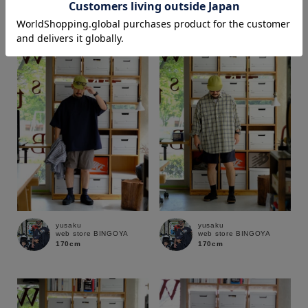
170cm
170cm
価格
～
商品タイプ
通常商品
予約商品
セール価格
WEB限定
在庫
yusaku
yusaku
web store BINGOYA
web store BINGOYA
在庫あり
在庫なし含む
170cm
170cm