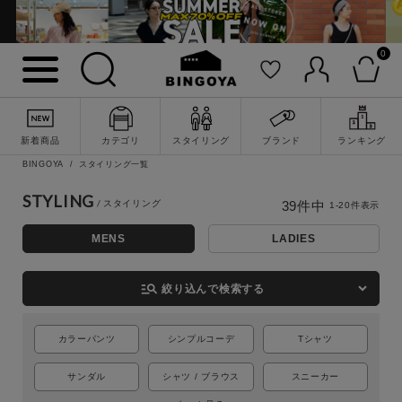
0
新着商品
カテゴリ
スタイリング
ブランド
ランキング
BINGOYA
スタイリング一覧
STYLING
39
件中
1
-
20
件表示
MENS
LADIES
詳細検索
manage_search
絞り込んで検索する
カラーパンツ
シンプルコーデ
Tシャツ
サンダル
シャツ / ブラウス
スニーカー