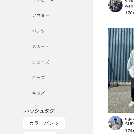
yus
web
170
アウター
パンツ
スカート
シューズ
グッズ
キッズ
oga
カラーパンツ
SU
174