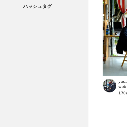
yus
web
170