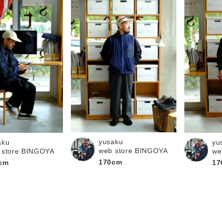
yusaku
aku
yu
web store BINGOYA
 store BINGOYA
we
170cm
cm
17