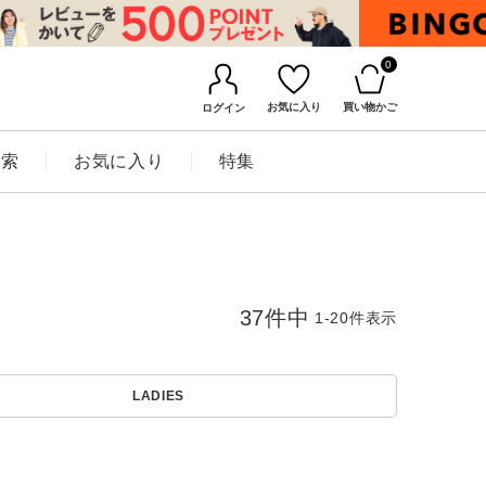
0
お気に入り
買い物かご
ログイン
検索
お気に入り
特集
37
件中
1
-
20
件表示
LADIES
BINGOYAについて