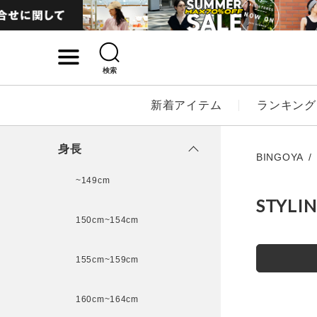
検索
詳細検索
新着アイテム
ランキング
キーワード
身長
BINGOYA
~149cm
STYLI
性別
150cm~154cm
MENS
LADI
155cm~159cm
カテゴリ
160cm~164cm