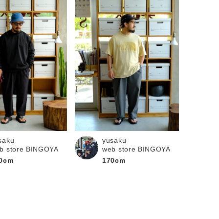
saku
yusaku
b store BINGOYA
web store BINGOYA
0cm
170cm