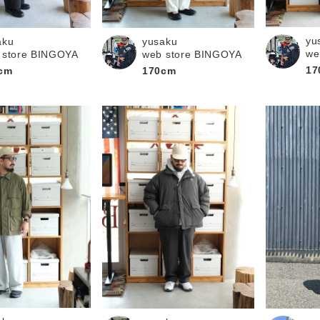
お問い合わせ
yu
aku
yusaku
we
 store BINGOYA
web store BINGOYA
17
cm
170cm