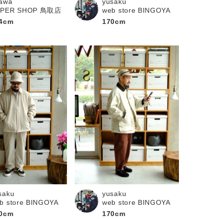
awa
yusaku
UPER SHOP 鳥取店
web store BINGOYA
4cm
170cm
saku
yusaku
b store BINGOYA
web store BINGOYA
0cm
170cm