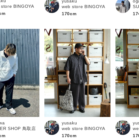
aku
yusaku
og
 store BINGOYA
web store BINGOYA
S
cm
170cm
17
yusaku
yu
wa
web store BINGOYA
we
PER SHOP 鳥取店
170cm
17
cm