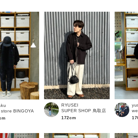
RYUSEI
yu
aku
SUPER SHOP 鳥取店
we
 store BINGOYA
172cm
17
cm