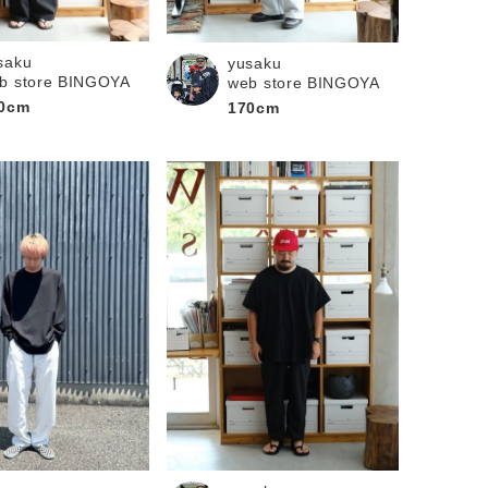
saku
yusaku
b store BINGOYA
web store BINGOYA
0cm
170cm