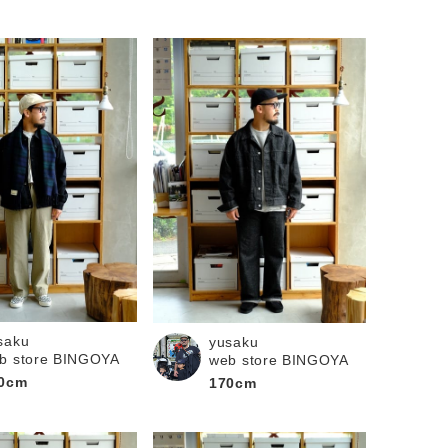
saku
yusaku
b store BINGOYA
web store BINGOYA
0cm
170cm