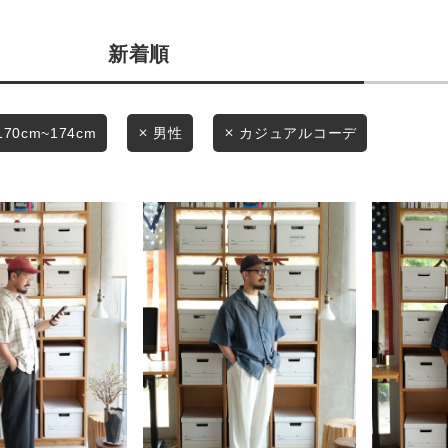
商品タイプ
条件絞り込み検索
新着順
通常商品
カテゴリから探す
スタイリングから探す
セール価格
170cm~174cm
男性
カジュアルコーデ
ブランドから探す
WEB限定アイテムを探す
在庫
履き比べ可能商品から探す
在庫あり
お知らせ・ご利用ガイド
お知らせ
この条件で絞り込む
ご利用ガイド
ギフトラッピング