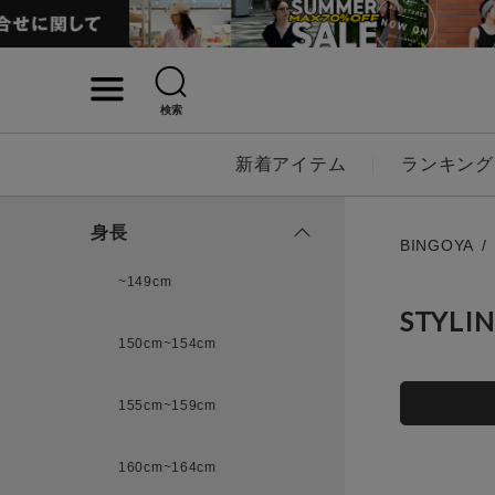
検索
詳細検索
新着アイテム
ランキング
キーワード
身長
BINGOYA
~149cm
STYLI
性別
150cm~154cm
MENS
LADI
155cm~159cm
カテゴリ
160cm~164cm