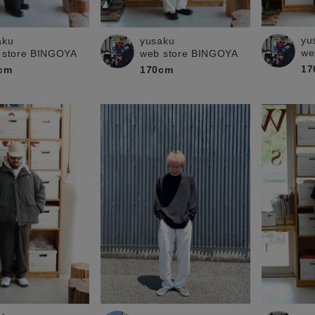
お問い合わせ
yu
aku
yusaku
we
 store BINGOYA
web store BINGOYA
17
cm
170cm