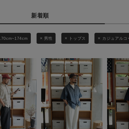
商品タイプ
条件絞り込み検索
新着順
通常商品
カテゴリから探す
スタイリングから探す
セール価格
170cm~174cm
男性
トップス
カジュアルコ
ブランドから探す
WEB限定アイテムを探す
在庫
履き比べ可能商品から探す
在庫あり
お知らせ・ご利用ガイド
お知らせ
この条件で絞り込む
ご利用ガイド
ギフトラッピング