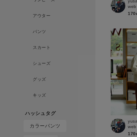
yus
web
170
アウター
パンツ
スカート
シューズ
グッズ
キッズ
yus
カラーパンツ
web
170