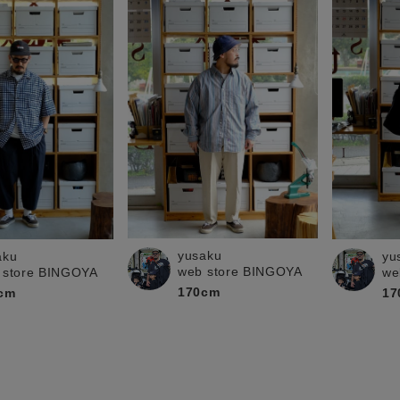
yusaku
aku
yu
web store BINGOYA
 store BINGOYA
we
170cm
cm
17