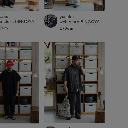
saku
yusaku
b store BINGOYA
web store BINGOYA
0cm
170cm