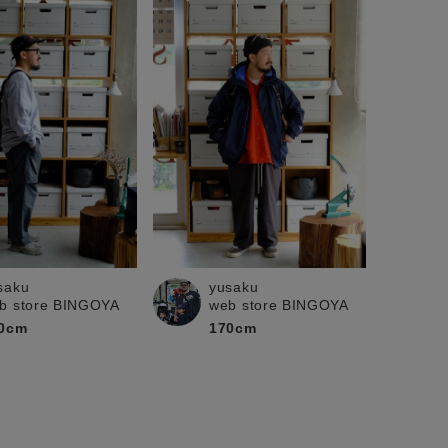
saku
yusaku
b store BINGOYA
web store BINGOYA
0cm
170cm