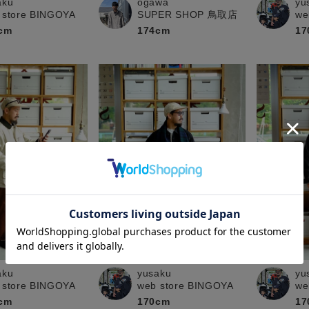
aku
ogawa
yu
 store BINGOYA
SUPER SHOP 鳥取店
we
cm
174cm
17
yusaku
aku
yu
web store BINGOYA
 store BINGOYA
we
170cm
cm
17