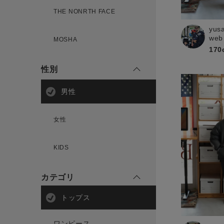
THE NONRTH FACE
yus
新規会員登録
web
MOSHA
170
性別
男性
女性
KIDS
カテゴリ
トップス
ワンピース