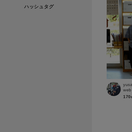
yus
web
170