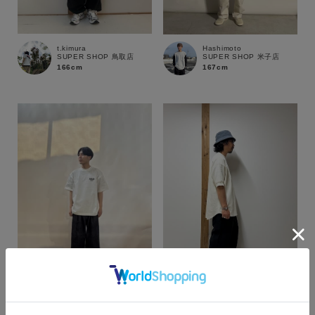
t.kimura
Hashimoto
SUPER SHOP 鳥取店
SUPER SHOP 米子店
166cm
167cm
カラー
t.kimura
Hashimoto
SUPER SHOP 鳥取店
SUPER SHOP 米子店
166cm