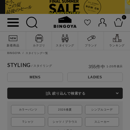
0
新着商品
カテゴリ
スタイリング
ブランド
ランキング
BINGOYA
スタイリング一覧
STYLING
355
件中
1
-
20
件表示
MENS
LADIES
詳細検索
manage_search
絞り込んで検索する
カラーパンツ
2026春夏
シンプルコーデ
Tシャツ
シャツ / ブラウス
スニーカー