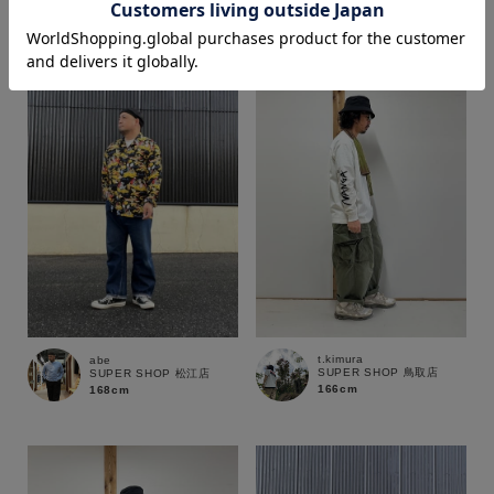
167cm
価格
～
商品タイプ
通常商品
予約商品
セール価格
WEB限定
在庫
t.kimura
abe
SUPER SHOP 鳥取店
SUPER SHOP 松江店
在庫あり
在庫なし含む
166cm
168cm