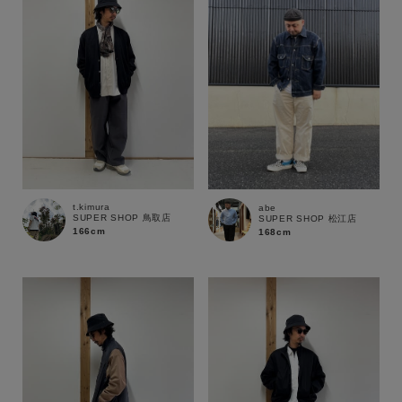
t.kimura
abe
SUPER SHOP 鳥取店
SUPER SHOP 松江店
166cm
168cm