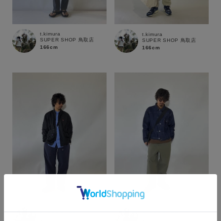
t.kimura
t.kimura
SUPER SHOP 鳥取店
SUPER SHOP 鳥取店
166cm
166cm
カラー
t.kimura
t.kimura
SUPER SHOP 鳥取店
SUPER SHOP 鳥取店