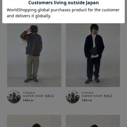
166cm
166cm
価格
～
商品タイプ
通常商品
予約商品
セール価格
WEB限定
在庫
t.kimura
t.kimura
SUPER SHOP 鳥取店
SUPER SHOP 鳥取店
在庫あり
在庫なし含む
166cm
166cm