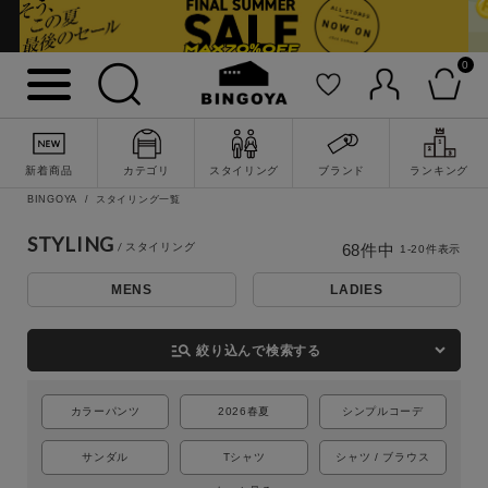
0
新着商品
カテゴリ
スタイリング
ブランド
ランキング
BINGOYA
スタイリング一覧
STYLING
68
件中
1
-
20
件表示
MENS
LADIES
詳細検索
manage_search
絞り込んで検索する
カラーパンツ
2026春夏
シンプルコーデ
サンダル
Tシャツ
シャツ / ブラウス