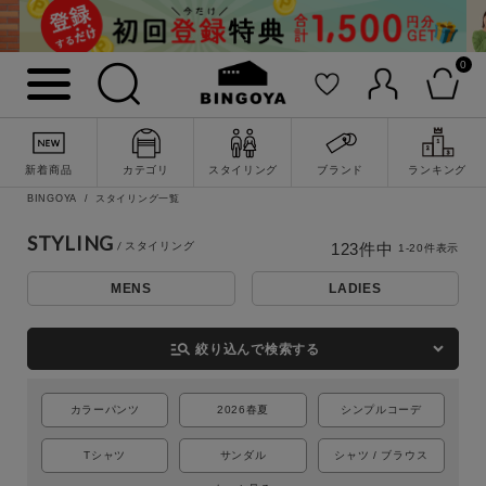
0
新着商品
カテゴリ
スタイリング
ブランド
ランキング
BINGOYA
スタイリング一覧
STYLING
123
件中
1
-
20
件表示
MENS
LADIES
詳細検索
manage_search
絞り込んで検索する
カラーパンツ
2026春夏
シンプルコーデ
Tシャツ
サンダル
シャツ / ブラウス