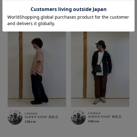
t.kimura
t.kimura
SUPER SHOP 鳥取店
SUPER SHOP 鳥取店
166cm
166cm
価格
～
商品タイプ
通常商品
予約商品
セール価格
WEB限定
在庫
t.kimura
t.kimura
在庫あり
在庫なし含む
SUPER SHOP 鳥取店
SUPER SHOP 鳥取店
166cm
166cm