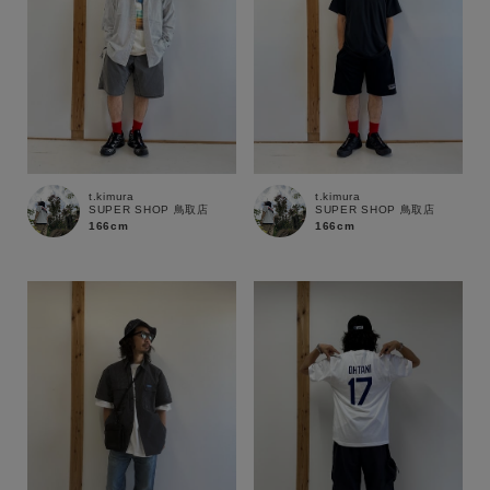
t.kimura
t.kimura
SUPER SHOP 鳥取店
SUPER SHOP 鳥取店
166cm
166cm