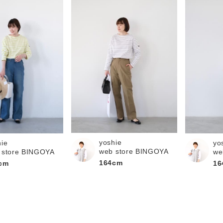
yoshie
hie
yo
web store BINGOYA
 store BINGOYA
we
164cm
cm
16