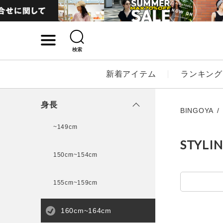
検索
詳細検索
新着アイテム
ランキング
キーワード
身長
BINGOYA
~149cm
STYLI
性別
150cm~154cm
MENS
LADI
155cm~159cm
カテゴリ
160cm~164cm