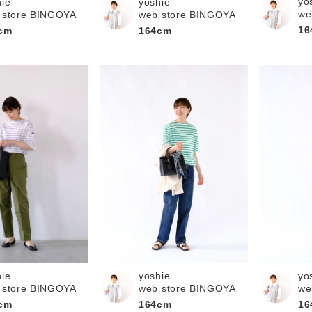
yo
hie
yoshie
we
 store BINGOYA
web store BINGOYA
16
cm
164cm
hie
yoshie
yo
 store BINGOYA
web store BINGOYA
we
cm
164cm
16