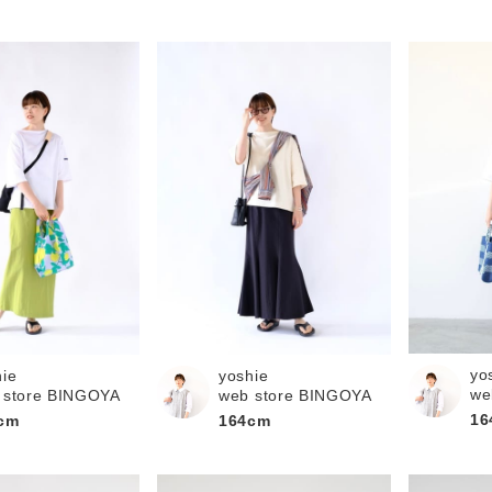
yo
hie
yoshie
we
 store BINGOYA
web store BINGOYA
16
cm
164cm