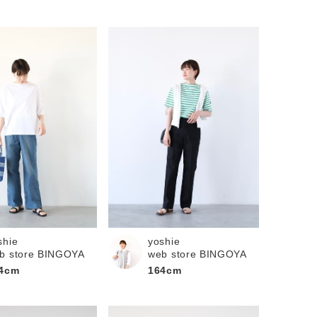
shie
yoshie
b store BINGOYA
web store BINGOYA
4cm
164cm