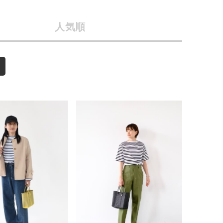
店舗一覧
人気順
予約商品
会社概要
採用情報
WEB限定
S
ギフトカード
在庫なし含む
BINGOYA
無料公式アプリダウンロード