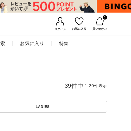
0
お気に入り
買い物かご
ログイン
検索
お気に入り
特集
39
件中
1
-
20
件表示
LADIES
BINGOYAについて