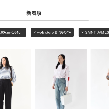
商品タイプ
条件絞り込み検索
新着順
通常商品
カテゴリから探す
スタイリングから探す
セール価格
160cm~164cm
web store BINGOYA
SAINT JAME
ブランドから探す
WEB限定アイテムを探す
在庫
履き比べ可能商品から探す
在庫あり
お知らせ・ご利用ガイド
お知らせ
この条件で絞り込む
ご利用ガイド
ギフトラッピング