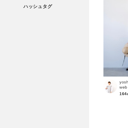
yos
web
164