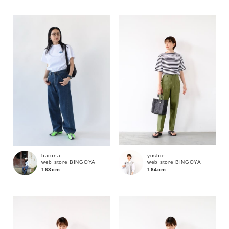
性別
MENS
LADIES
KIDS
カテゴリ
サイズ
ブランド
yoshie
haruna
web store BINGOYA
web store BINGOYA
164cm
163cm