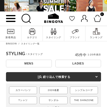
0
新着商品
カテゴリ
スタイリング
ブランド
ランキング
BINGOYA
スタイリング一覧
STYLING
45
件中
1
-
20
件表示
MENS
LADIES
詳細検索
manage_search
絞り込んで検索する
カラーパンツ
2026春夏
シンプルコーデ
Tシャツ
サンダル
THE SHINZONE