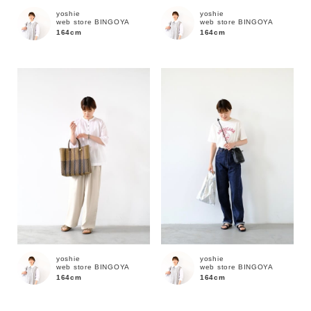
yoshie
yoshie
web store BINGOYA
web store BINGOYA
164cm
164cm
価格
～
商品タイプ
通常商品
予約商品
セール価格
WEB限定
在庫
yoshie
yoshie
在庫あり
在庫なし含む
web store BINGOYA
web store BINGOYA
164cm
164cm