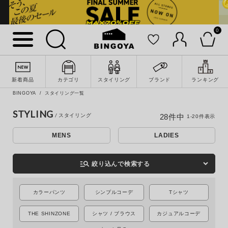
0
新着商品
カテゴリ
スタイリング
ブランド
ランキング
BINGOYA
スタイリング一覧
STYLING
28
件中
1
-
20
件表示
MENS
LADIES
詳細検索
manage_search
絞り込んで検索する
カラーパンツ
シンプルコーデ
Tシャツ
THE SHINZONE
シャツ / ブラウス
カジュアルコーデ