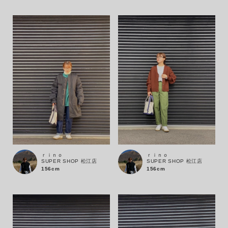
性別
MENS
LADIES
KIDS
カテゴリ
サイズ
ブランド
ｒｉｎｏ
ｒｉｎｏ
SUPER SHOP 松江店
SUPER SHOP 松江店
156cm
156cm