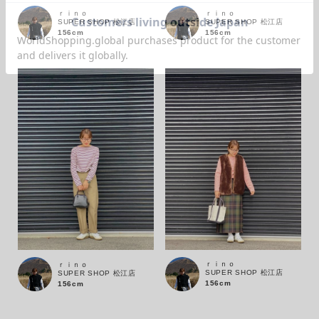
ｒｉｎｏ
ｒｉｎｏ
SUPER SHOP 松江店
SUPER SHOP 松江店
156cm
156cm
価格
～
商品タイプ
通常商品
予約商品
セール価格
WEB限定
在庫
ｒｉｎｏ
ｒｉｎｏ
在庫あり
在庫なし含む
SUPER SHOP 松江店
SUPER SHOP 松江店
156cm
156cm