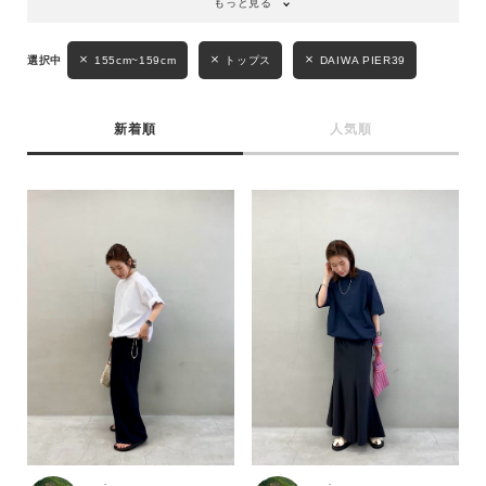
もっと見る
155cm~159cm
トップス
DAIWA PIER39
新着順
人気順
キーワード
性別
MENS
LADIES
KIDS