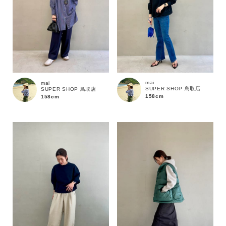
価格
～
商品タイプ
mai
mai
SUPER SHOP 鳥取店
SUPER SHOP 鳥取店
通常商品
予約商品
158cm
158cm
セール価格
WEB限定
在庫
在庫あり
在庫なし含む