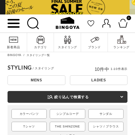
0
新着商品
カテゴリ
スタイリング
ブランド
ランキング
BINGOYA
スタイリング一覧
詳細検索
STYLING
10
件中
1
-
10
件表示
MENS
LADIES
manage_search
絞り込んで検索する
カラーパンツ
シンプルコーデ
サンダル
Tシャツ
THE SHINZONE
シャツ / ブラウス