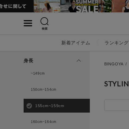
検索
詳細検索
新着アイテム
ランキング
キーワード
身長
BINGOYA
~149cm
STYLI
性別
150cm~154cm
MENS
LADI
155cm~159cm
カテゴリ
160cm~164cm