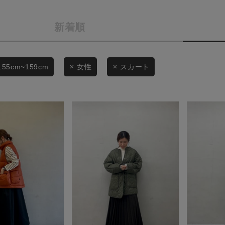
商品タイプ
条件絞り込み検索
新着順
通常商品
カテゴリから探す
スタイリングから探す
セール価格
155cm~159cm
女性
スカート
ブランドから探す
WEB限定アイテムを探す
在庫
履き比べ可能商品から探す
在庫あり
お知らせ・ご利用ガイド
お知らせ
この条件で絞り込む
ご利用ガイド
ギフトラッピング