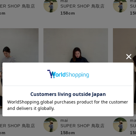
mai
ma
PER SHOP 鳥取店
SUPER SHOP 鳥取店
S
cm
158cm
15
ma
mai
S
PER SHOP 鳥取店
SUPER SHOP 鳥取店
15
cm
158cm