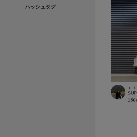
ｒｉ
SU
156