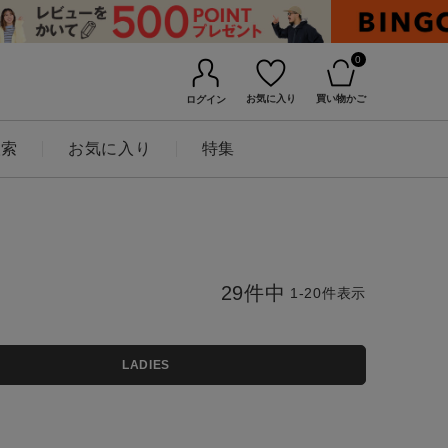
0
お気に入り
買い物かご
ログイン
検索
お気に入り
特集
29
件中
1
-
20
件表示
LADIES
BINGOYAについて