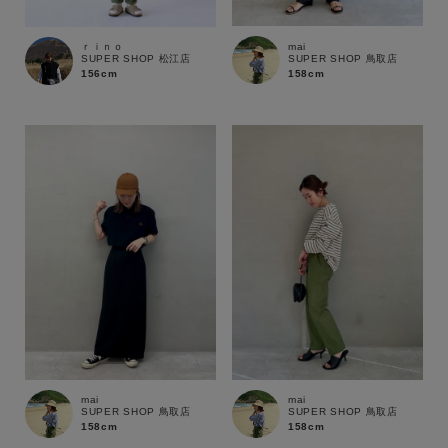
mai
ｒｉｎｏ
SUPER SHOP 鳥取店
SUPER SHOP 松江店
158cm
156cm
キーワード
mai
mai
SUPER SHOP 鳥取店
SUPER SHOP 鳥取店
158cm
158cm