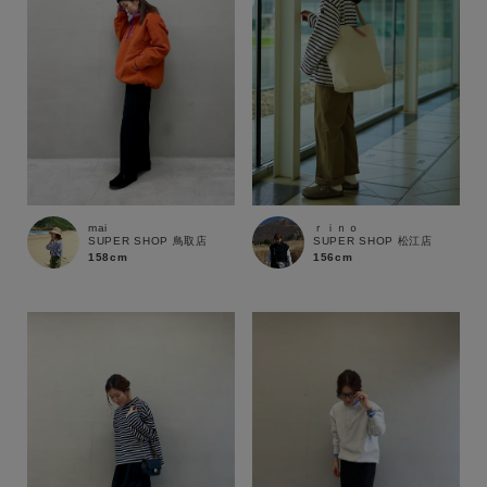
mai
ｒｉｎｏ
SUPER SHOP 鳥取店
SUPER SHOP 松江店
158cm
156cm