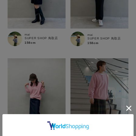
mai
mai
SUPER SHOP 鳥取店
SUPER SHOP 鳥取店
158cm
158cm
カラー