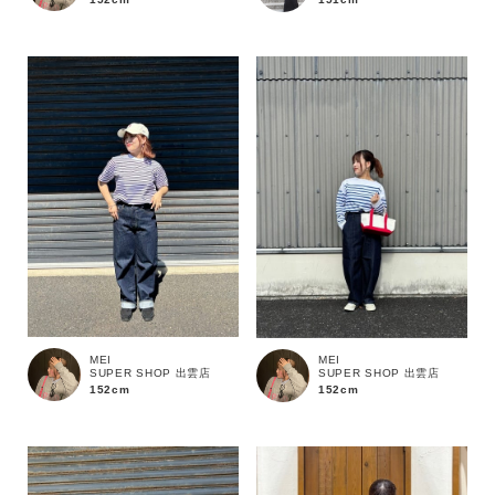
価格
～
商品タイプ
通常商品
予約商品
セール価格
WEB限定
在庫
MEI
MEI
SUPER SHOP 出雲店
SUPER SHOP 出雲店
在庫あり
在庫なし含む
152cm
152cm