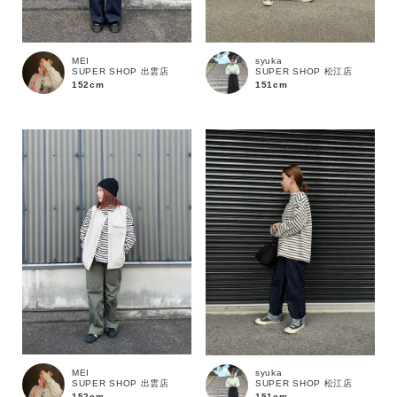
MEI
syuka
SUPER SHOP 出雲店
SUPER SHOP 松江店
152cm
151cm
カラー
MEI
syuka
SUPER SHOP 出雲店
SUPER SHOP 松江店
152cm
151cm