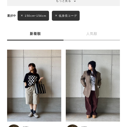
もっと見る
150cm~154cm
低身長コーデ
新着順
人気順