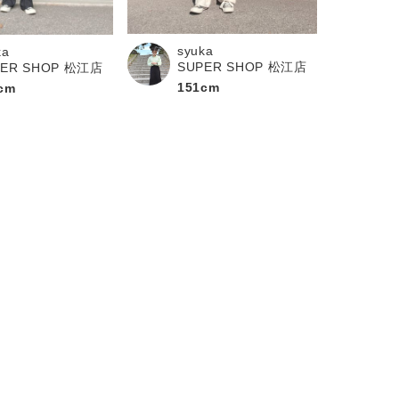
syuka
ka
SUPER SHOP 松江店
PER SHOP 松江店
151cm
cm