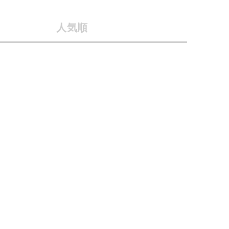
会社概要
人気順
採用情報
予約商品
ギフトカード
WEB限定
在庫なし含む
BINGOYA
無料公式アプリダウンロード