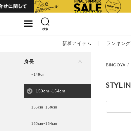
検索
詳細検索
新着アイテム
ランキング
キーワード
身長
BINGOYA
~149cm
STYLI
性別
150cm~154cm
MENS
LADI
155cm~159cm
カテゴリ
160cm~164cm