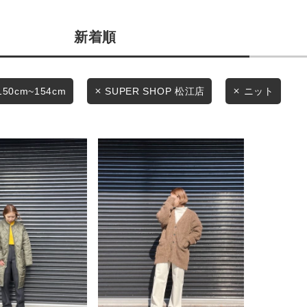
カテゴリから探す
商品タイプ
新着順
スタイリングから探す
通常商品
ブランドから探す
WEB限定アイテムを探す
セール価格
150cm~154cm
SUPER SHOP 松江店
ニット
履き比べ可能商品から探す
在庫
お知らせ・ご利用ガイド
在庫あり
お知らせ
ご利用ガイド
ギフトラッピング
この条件で絞り込む
お問い合わせ