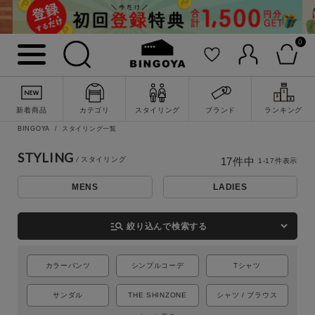
0
新着商品
カテゴリ
スタイリング
ブランド
ランキング
BINGOYA
スタイリング一覧
STYLING
17
件中
1
-
17
件表示
MENS
LADIES
詳細検索
manage_search
絞り込んで検索する
カラーパンツ
シンプルコーデ
Tシャツ
サンダル
THE SHINZONE
シャツ / ブラウス