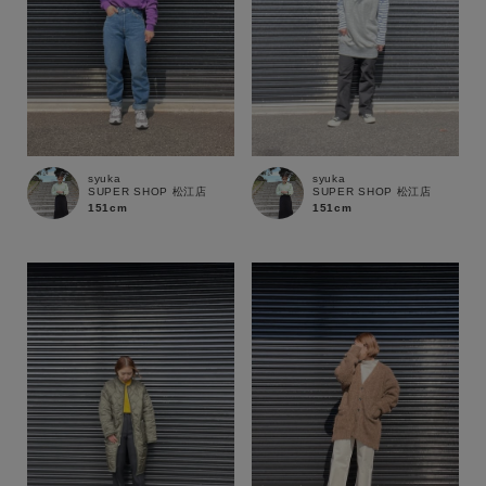
syuka
syuka
SUPER SHOP 松江店
SUPER SHOP 松江店
151cm
151cm