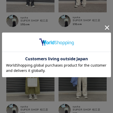
syuka
syuka
SUPER SHOP 松江店
SUPER SHOP 松江店
151cm
151cm
カラー
価格
～
商品タイプ
syuka
syuka
SUPER SHOP 松江店
SUPER SHOP 松江店
通常商品
予約商品