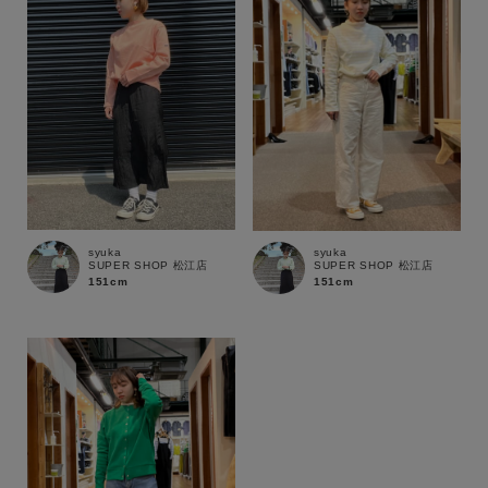
syuka
syuka
SUPER SHOP 松江店
SUPER SHOP 松江店
151cm
151cm