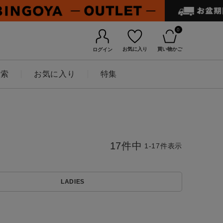
0
お気に入り
買い物かご
ログイン
検索
お気に入り
特集
17
件中
1
-
17
件表示
LADIES
BINGOYAについて