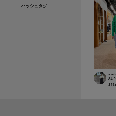
syu
SU
151