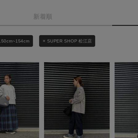
条件絞り込み検索
商品タイプ
新着順
カテゴリから探す
通常商品
スタイリングから探す
ブランドから探す
セール価格
150cm~154cm
SUPER SHOP 松江店
WEB限定アイテムを探す
履き比べ可能商品から探す
在庫
在庫あり
お知らせ・ご利用ガイド
お知らせ
ご利用ガイド
この条件で絞り込む
ギフトラッピング
お問い合わせ