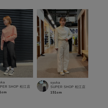
uka
syuka
UPER SHOP 松江店
SUPER SHOP 松江店
1cm
151cm