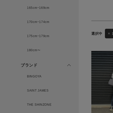
165cm~169cm
サイズ
170cm~174cm
175cm~179cm
ブランド
ゲスト
様
180cm〜
ブランド
BINGOYA
ログイン / マイページ
SAINT JAMES
お気に入りアイテム
注文履歴
THE SHINZONE