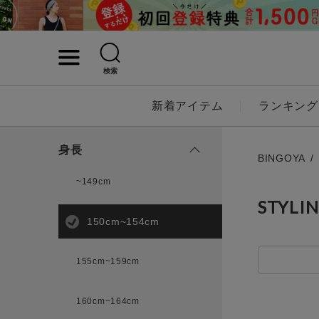
検索
詳細検索
新着アイテム
ランキング
キーワード
身長
BINGOYA
~149cm
STYLI
性別
150cm~154cm
MENS
LADI
155cm~159cm
カテゴリ
160cm~164cm