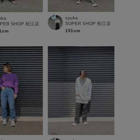
syuka
uka
SUPER SHOP 松江店
UPER SHOP 松江店
151cm
1cm