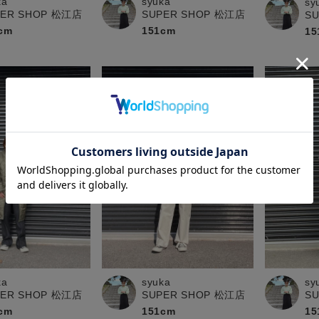
ka
syuka
sy
PER SHOP 松江店
SUPER SHOP 松江店
S
cm
151cm
15
syuka
ka
sy
SUPER SHOP 松江店
PER SHOP 松江店
S
151cm
cm
15