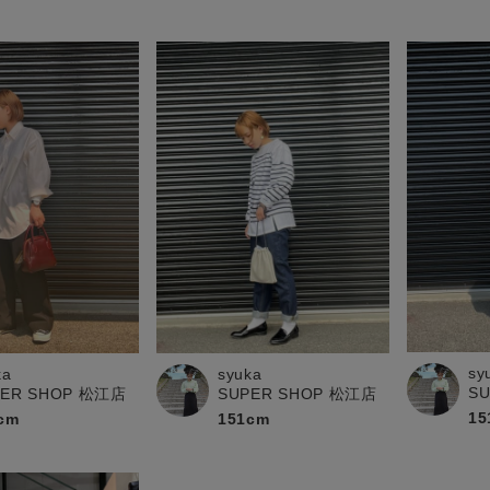
sy
ka
syuka
S
PER SHOP 松江店
SUPER SHOP 松江店
15
cm
151cm