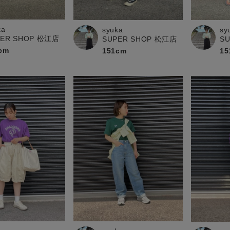
ka
syuka
sy
PER SHOP 松江店
SUPER SHOP 松江店
S
cm
151cm
15