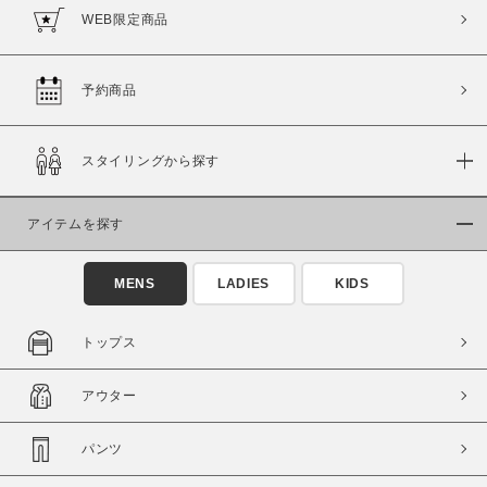
WEB限定商品
予約商品
スタイリングから探す
アイテムを探す
MENS
LADIES
KIDS
トップス
アウター
パンツ