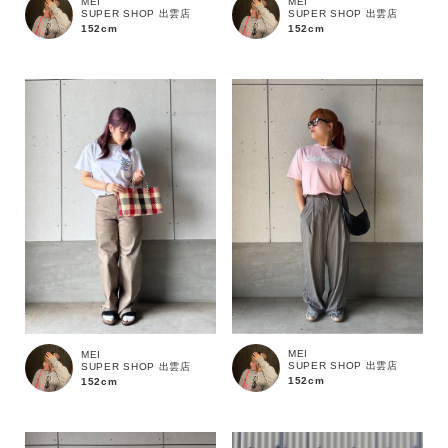
MEI
MEI
SUPER SHOP 出雲店
SUPER SHOP 出雲店
152cm
152cm
MEI
MEI
SUPER SHOP 出雲店
SUPER SHOP 出雲店
152cm
152cm
キーワード