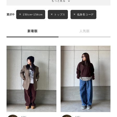
もっと見る
150cm~154cm
トップス
低身長コーデ
新着順
人気順