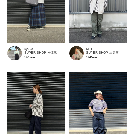
syuka
MEI
SUPER SHOP 松江店
SUPER SHOP 出雲店
151cm
152cm