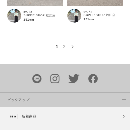
この条件で絞り込む
syuka
syuka
SUPER SHOP 松江店
SUPER SHOP 松江店
151cm
151cm
1
2
ピックアップ
新着商品