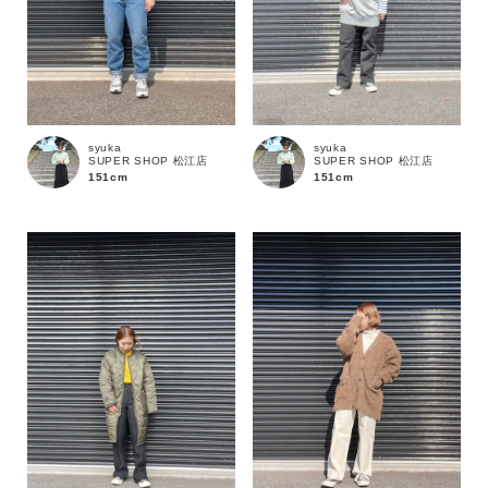
syuka
syuka
SUPER SHOP 松江店
SUPER SHOP 松江店
151cm
151cm