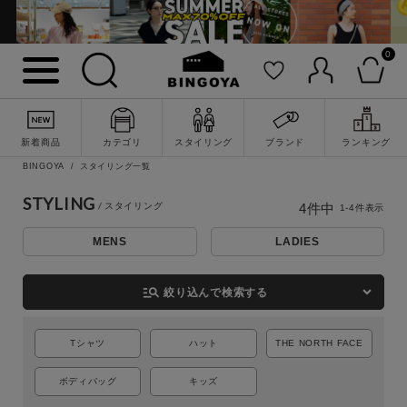
0
新着商品
カテゴリ
スタイリング
ブランド
ランキング
詳細検索
BINGOYA
スタイリング一覧
STYLING
4
件中
1
-
4
件表示
MENS
LADIES
manage_search
絞り込んで検索する
Tシャツ
ハット
THE NORTH FACE
ボディバッグ
キッズ