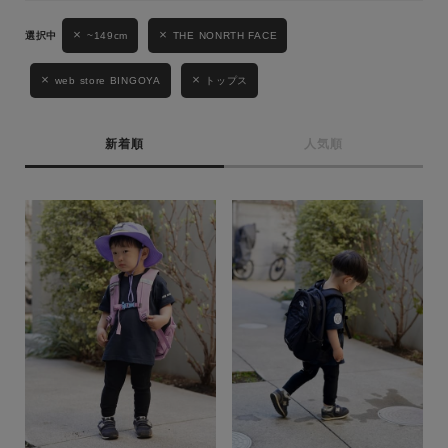
~149cm
THE NONRTH FACE
キーワード
web store BINGOYA
トップス
性別
新着順
人気順
MENS
LADIES
KIDS
カテゴリ
サイズ
ブランド