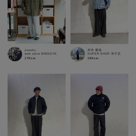
yusaku
岸本 優哉
web store BINGOYA
SUPER SHOP 米子店
170cm
183cm