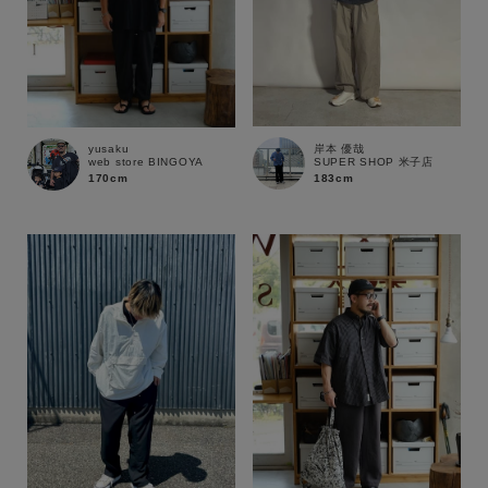
岸本 優哉
yusaku
SUPER SHOP 米子店
web store BINGOYA
183cm
170cm