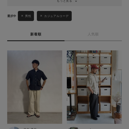
もっと見る
男性
カジュアルコーデ
新着順
人気順