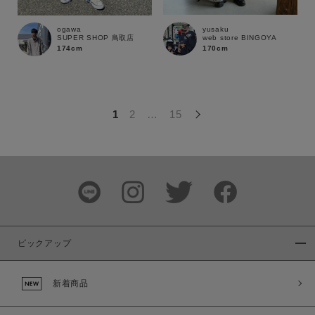
この条件で絞り込む
yusaku
ogawa
web store BINGOYA
SUPER SHOP 鳥取店
170cm
174cm
1
2
…
15
ピックアップ
新着商品