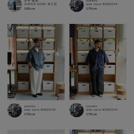
岸本 優哉
yusaku
SUPER SHOP 米子店
web store BINGOYA
183cm
170cm
yusaku
yusaku
web store BINGOYA
web store BINGOYA
170cm
170cm
キーワード