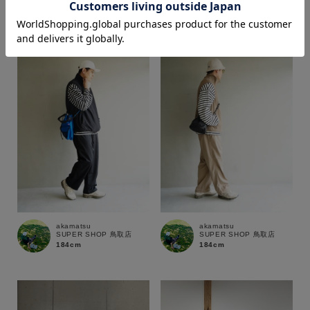
183cm
184cm
価格
～
商品タイプ
通常商品
予約商品
セール価格
WEB限定
在庫
akamatsu
akamatsu
SUPER SHOP 鳥取店
SUPER SHOP 鳥取店
在庫あり
在庫なし含む
184cm
184cm