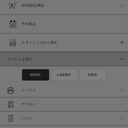
WEB限定商品
予約商品
スタイリングから探す
アイテムを探す
MENS
LADIES
KIDS
トップス
アウター
パンツ