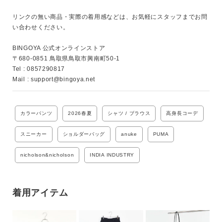
リンクの無い商品・実際の着用感などは、お気軽にスタッフまでお問
い合わせください。

BINGOYA 公式オンラインストア

キーワード
〒680-0851 鳥取県鳥取市興南町50-1

Tel : 0857290817

Mail : support@bingoya.net
性別
MENS
LADIES
KIDS
カラーパンツ
2026春夏
シャツ / ブラウス
高身長コーデ
スニーカー
ショルダーバッグ
anuke
PUMA
カテゴリ
nicholson&nicholson
INDIA INDUSTRY
サイズ
着用アイテム