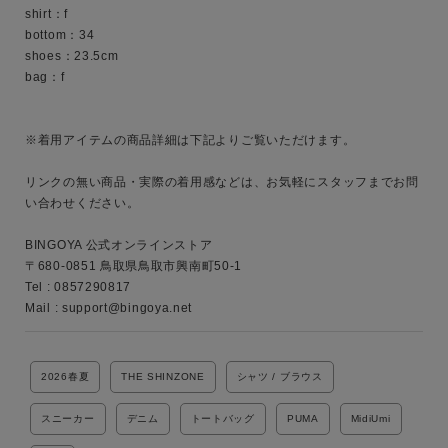
shirt：f

bottom：34

shoes：23.5cm

bag：f

※着用アイテムの商品詳細は下記よりご覧いただけます。

キーワード
リンクの無い商品・実際の着用感などは、お気軽にスタッフまでお問
い合わせください。

性別
BINGOYA 公式オンラインストア

MENS
LADIES
KIDS
〒680-0851 鳥取県鳥取市興南町50-1

Tel : 0857290817

Mail : support@bingoya.net
カテゴリ
2026春夏
THE SHINZONE
シャツ / ブラウス
サイズ
スニーカー
デニム
トートバッグ
PUMA
MidiUmi