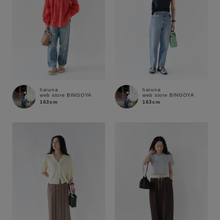
haruna
haruna
web store BINGOYA
web store BINGOYA
163cm
163cm