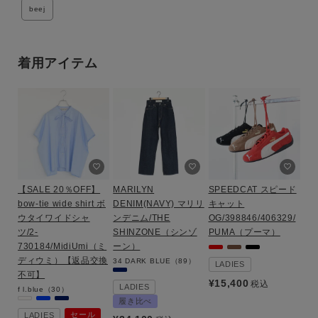
beej
ブランド
着用アイテム
【SALE 20％OFF】
MARILYN
SPEEDCAT スピード
bow-tie wide shirt ボ
DENIM(NAVY) マリリ
キャット
ウタイワイドシャ
ンデニム/THE
OG/398846/406329/
ツ/2-
SHINZONE（シンゾ
PUMA（プーマ）
730184/MidiUmi（ミ
ーン）
ディウミ）【返品交換
34
DARK BLUE（89）
LADIES
不可】
¥
15,400
税込
LADIES
f
l.blue（30）
履き比べ
セール
LADIES