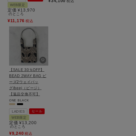
¥
34,100
税込
WEB限定
定価
¥
13,970
のところ
¥
11,176
税込
【SALE 30％OFF】
BEAD 2WAY BAG ビ
ーズ2ウェイバッ
グ/beej（ビージ）
【返品交換不可】
ONE
BLACK
セール
LADIES
WEB限定
定価
¥
13,200
のところ
¥
9,240
税込