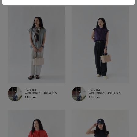
価格
～
商品タイプ
通常商品
予約商品
セール価格
WEB限定
在庫
在庫あり
在庫なし含む
haruna
haruna
web store BINGOYA
web store BINGOYA
163cm
163cm