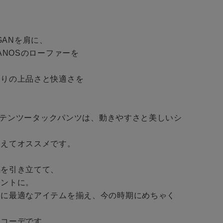
BINGOYAについて
予約商品
IGANを肩に、

ANOSのローファーを

店舗一覧
WEB限定
りの上品さと快適さを

会社概要
採用情報
ギフトカード
ックサテンツータックパンツは、動きやすさと美しいシ
在庫なし含む
えてオススメです。

を引き立てて、

ントに。

目に最適なアイテムを揃え、今の時期にめちゃく
コーデです。
