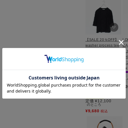
【SALE 20％OFF】
LO
washer process tee
C
ワッシャープロセスT
ブ
シャツ/1-
S
810072/MARMARM
ー
AR（マーマーマー）
F
K
【返品交換不可】
L
f
black（99）
¥
2
セール
LADIES
WEB限定
定価
¥
12,100
のところ
¥
9,680
税込