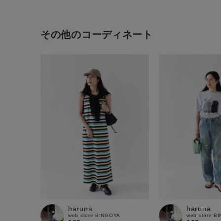
その他のコーディネート
haruna
haruna
web store BINGOYA
web store B