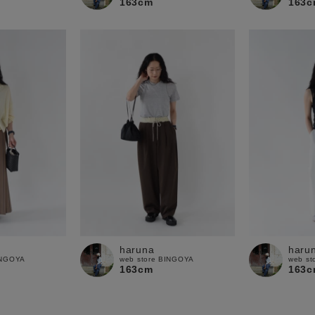
163cm
163c
haruna
haru
INGOYA
web store BINGOYA
web st
163cm
163c