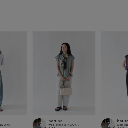
haruna
haru
INGOYA
web store BINGOYA
web st