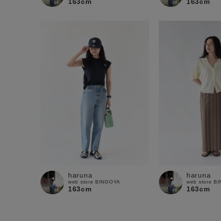
163cm
163cm
haruna
haruna
web store BINGOYA
web store B
163cm
163cm