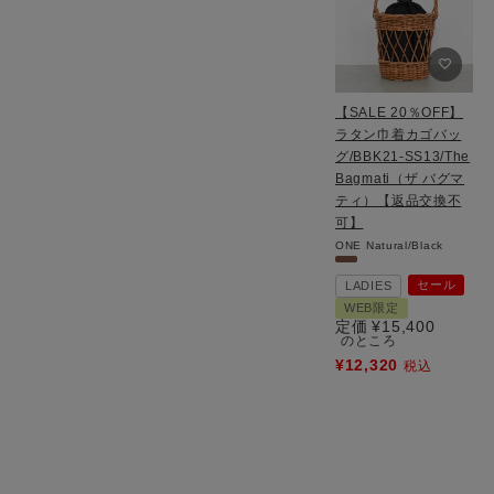
【SALE 20％OFF】
ラタン巾着カゴバッ
グ/BBK21-SS13/The
Bagmati（ザ バグマ
ティ）【返品交換不
可】
ONE
Natural/Black
セール
LADIES
WEB限定
定価
¥
15,400
のところ
¥
12,320
税込