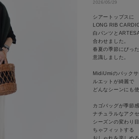
2026/05/29
商品タイプ
シアートップスに

アイテムを探す
通常商品
LONG RIB CARD
白パンツとARTES
条件絞り込み検索
セール価格
合わせました。

春夏の季節にぴった
カテゴリから探す
意識しました。

スタイリングから探す
在庫
ブランドから探す
MidiUmiのバ
在庫あり
ルエットが綺麗で

WEB限定アイテムを探す
どんなシーンにも使
履き比べ可能商品から探す
カゴバッグが季節感
ナチュラルなアクセ
お知らせ・ご利用ガイド
この条件で絞り込む
シーズンの変わり
ちゃフィットする

お知らせ
おしゃれを楽しめる