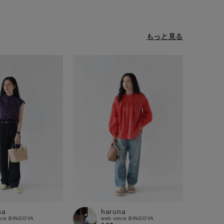
もっと見る
na
haruna
ore BINGOYA
web store BINGOYA