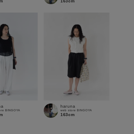
m
163cm
na
haruna
ore BINGOYA
web store BINGOYA
m
163cm