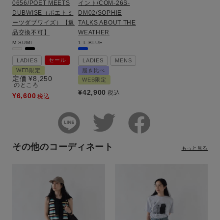
0656/POET MEETS
イント/COM-26S-
DUBWISE（ポエトミ
DM02/SOPHIE
ーツダブワイズ）【返
TALKS ABOUT THE
品交換不可】
WEATHER
M
SUMI
1
L.BLUE
セール
LADIES
LADIES
MENS
WEB限定
履き比べ
定価
¥
8,250
WEB限定
のところ
¥
42,900
税込
¥
6,600
税込
その他のコーディネート
もっと見る