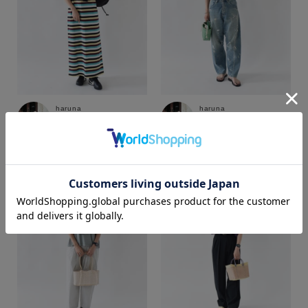
haruna
haruna
web store BINGOYA
web store BINGOYA
163cm
163cm
カラー
価格
～
商品タイプ