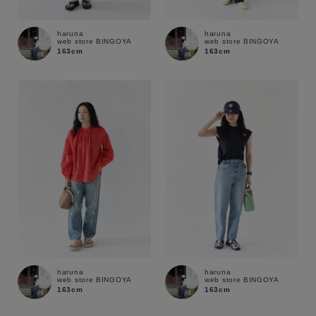
通常商品
予約商品
haruna
haruna
web store BINGOYA
web store BINGOYA
セール価格
WEB限定
163cm
163cm
在庫
在庫あり
在庫なし含む
haruna
haruna
web store BINGOYA
web store BINGOYA
163cm
163cm