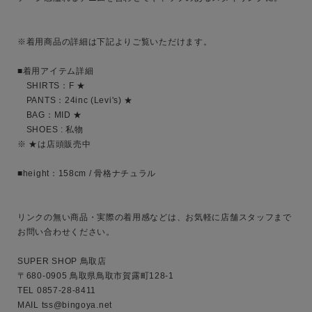
※着用商品の詳細は下記よりご覧いただけます。

■着用アイテム詳細

キーワード
　SHIRTS：F ★

　PANTS：24inc (Levi's) ★

　BAG：MID ★ 

性別
　SHOES : 私物

※ ★は店頭販売中

MENS
LADIES
KIDS
■height：158cm / 骨格ナチュラル

カテゴリ
リンクの無い商品・実際の着用感などは、お気軽に店舗スタッフまで
お問い合わせください。

サイズ
SUPER SHOP 鳥取店

〒680-0905 鳥取県鳥取市賀露町128-1

TEL 0857-28-8411 

MAIL tss@bingoya.net 