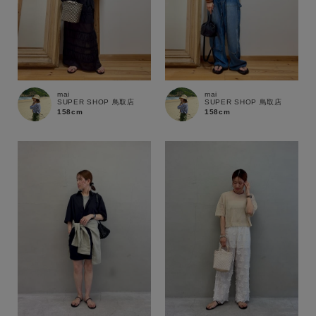
商品タイプ
通常商品
予約商品
セール価格
WEB限定
mai
mai
SUPER SHOP 鳥取店
SUPER SHOP 鳥取店
158cm
158cm
在庫
在庫あり
在庫なし含む