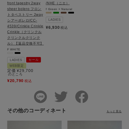
front tapestry 2way
/NHE（ニエ）
sheer bolero フロン
f
Green × Natural
トタペストリー 2way
LADIES
シアーボレロ/CC-
4539/Crinkle Crinkle
¥
6,930
税込
Crinkle（クリンクル
クリンクルクリンク
ル）【返品交換不可】
F
WHITE
セール
LADIES
WEB限定
定価
¥
29,700
のところ
¥
20,790
税込
その他のコーディネート
もっと見る