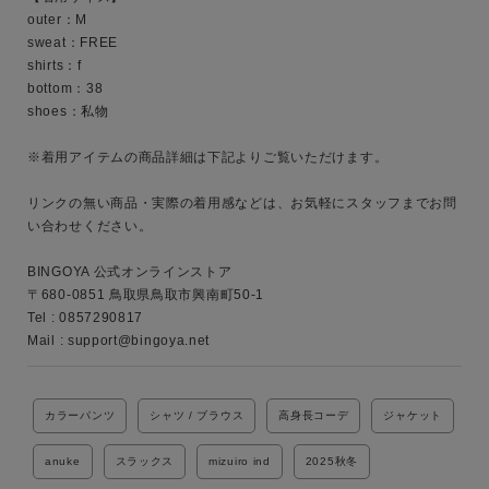
outer：M

sweat：FREE

キーワード
shirts：f

bottom：38

shoes：私物

性別
※着用アイテムの商品詳細は下記よりご覧いただけます。

MENS
LADIES
KIDS
リンクの無い商品・実際の着用感などは、お気軽にスタッフまでお問
い合わせください。

カテゴリ
BINGOYA 公式オンラインストア

〒680-0851 鳥取県鳥取市興南町50-1

Tel : 0857290817

サイズ
Mail : support@bingoya.net
カラーパンツ
シャツ / ブラウス
高身長コーデ
ジャケット
ブランド
anuke
スラックス
mizuiro ind
2025秋冬