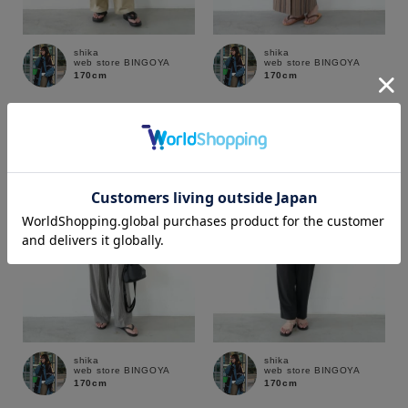
shika
shika
web store BINGOYA
web store BINGOYA
170cm
170cm
カラー
価格
～
shika
shika
商品タイプ
web store BINGOYA
web store BINGOYA
170cm
170cm
通常商品
予約商品