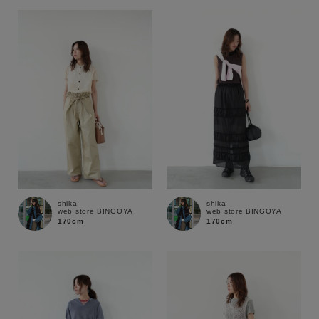
セール価格
WEB限定
在庫
在庫あり
在庫なし含む
shika
shika
web store BINGOYA
web store BINGOYA
170cm
170cm