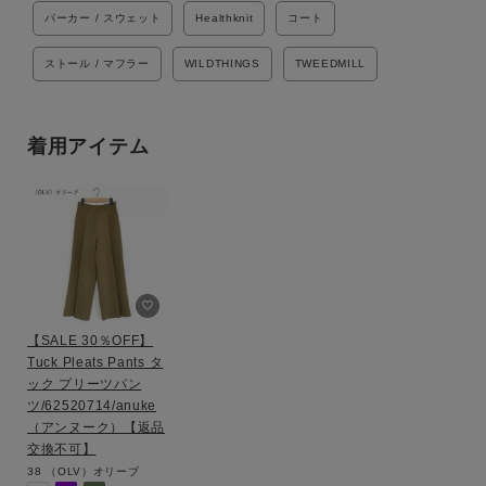
パーカー / スウェット
Healthknit
コート
ストール / マフラー
WILDTHINGS
TWEEDMILL
着用アイテム
【SALE 30％OFF】
Tuck Pleats Pants タ
ック プリーツパン
ツ/62520714/anuke
（アンヌーク）【返品
交換不可】
38
（OLV）オリーブ