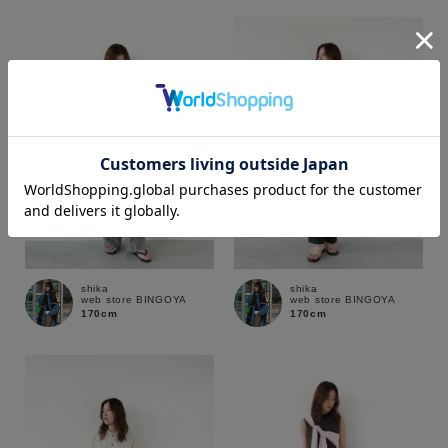
カラー
価格
shika
shika
～
web store BINGOYA
web store BINGOYA
170cm
170cm
商品タイプ
通常商品
予約商品
セール価格
WEB限定