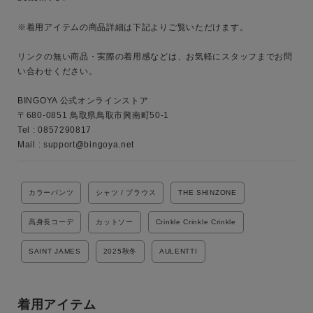
キーワード
※着用アイテムの商品詳細は下記よりご覧いただけます。

リンクの無い商品・実際の着用感などは、お気軽にスタッフまでお問
い合わせください。

性別
MENS
LADIES
KIDS
BINGOYA 公式オンラインストア

〒680-0851 鳥取県鳥取市興南町50-1

Tel : 0857290817

カテゴリ
Mail : support@bingoya.net
カラーパンツ
シャツ / ブラウス
THE SHINZONE
サイズ
高身長コーデ
カットソー
Crinkle Crinkle Crinkle
SAINT JAMES
2025秋冬
AULENTTI
ブランド
着用アイテム