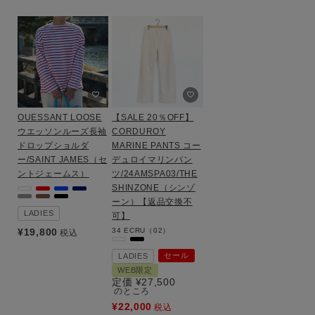
OUESSANT LOOSE
【SALE 20％OFF】
ウエッソンルーズ長袖
CORDUROY
ドロップショルダ
MARINE PANTS コー
ー/SAINT JAMES（セ
デュロイマリンパン
ントジェームス）
ツ/24AMSPA03/THE
SHINZONE（シンゾ
ーン）【返品交換不
LADIES
可】
¥
19,800
34
ECRU（02）
税込
セール
LADIES
WEB限定
定価
¥
27,500
のところ
¥
22,000
税込