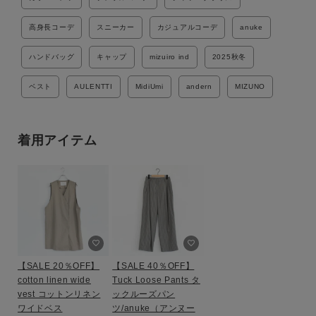
高身長コーデ
スニーカー
カジュアルコーデ
anuke
ハンドバッグ
キャップ
mizuiro ind
2025秋冬
ベスト
AULENTTI
MidiUmi
andern
MIZUNO
着用アイテム
【SALE 20％OFF】
【SALE 40％OFF】
cotton linen wide
Tuck Loose Pants タ
vest コットンリネン
ックルーズパン
ワイドベス
ツ/anuke（アンヌー