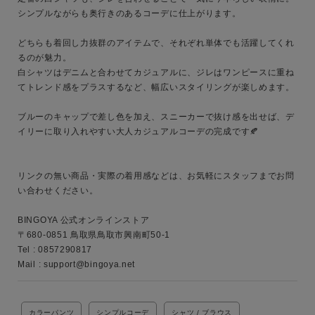
シンプルながらも奥行きのあるコーデに仕上がります。

どちらも着回し力抜群のアイテムで、それぞれ単体でも活躍してくれ
キーワード
るのが魅力。

白シャツはデニムと合わせてカジュアルに、ジレはワンピースに重ね
てトレンド感をプラスするなど、幅広いスタイリングが楽しめます。

性別
ブルーのキャップで差し色を加え、スニーカーで抜け感を出せば、デ
イリーに取り入れやすい大人カジュアルコーデの完成です🍂

MENS
LADIES
KIDS
カテゴリ
リンクの無い商品・実際の着用感などは、お気軽にスタッフまでお問
い合わせください。

BINGOYA 公式オンラインストア

〒680-0851 鳥取県鳥取市興南町50-1

サイズ
Tel : 0857290817

Mail : support@bingoya.net
ブランド
カラーパンツ
シンプルコーデ
シャツ / ブラウス