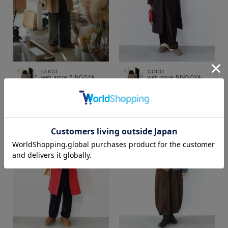
COCO
COCO
web store BINGOYA
web store BINGOYA
172cm
172cm
カラー
価格
～
商品タイプ