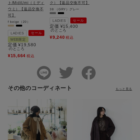
ト/MidiUmi（ミディ
ク）【返品交換不可】
ウミ）【返品交換不
38
（GRY）グレー
可】
セール
LADIES
f
beige（20）
定価
¥
15,400
のところ
セール
LADIES
¥
9,240
税込
WEB限定
定価
¥
19,580
のところ
¥
15,664
税込
その他のコーディネート
もっと見る