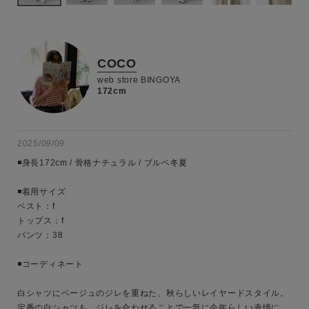
COCO
web store BINGOYA
172cm
2025/09/09
◾️身長172cm / 骨格ナチュラル / ブルベ冬夏

◾️着用サイズ

ベスト：f

トップス：f

パンツ：38

◾️コーディネート

白シャツにベージュのジレを重ねた、秋らしいレイヤードスタイル。

定番の白シャツも、ジレを合わせることで一気に今年らしい表情に。