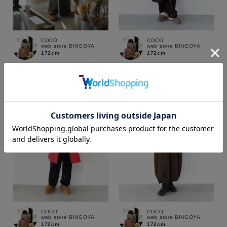
COCO
COCO
web store BINGOYA
web store BINGOYA
172cm
172cm
カラー
価格
～
商品タイプ
COCO
COCO
web store BINGOYA
web store BINGOYA
通常商品
予約商品
172cm
172cm