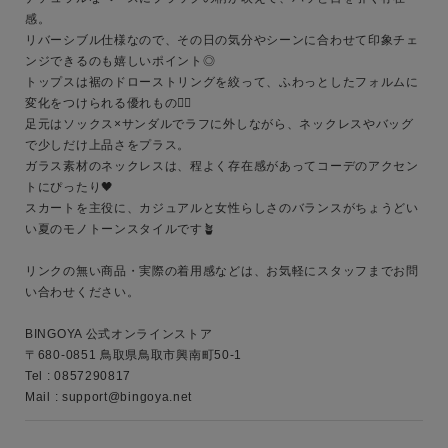
感。

リバーシブル仕様なので、その日の気分やシーンに合わせて印象チェ
キーワード
ンジできるのも嬉しいポイント◎

トップスは裾のドローストリングを絞って、ふわっとしたフォルムに
変化をつけられる優れもの✌🏾

足元はソックス×サンダルでラフに外しながら、ネックレスやバッグ
性別
で少しだけ上品さをプラス。

ガラス素材のネックレスは、程よく存在感があってコーデのアクセン
MENS
LADIES
KIDS
トにぴったり🖤

スカートを主役に、カジュアルと女性らしさのバランスがちょうどい
い夏のモノトーンスタイルです🪴

カテゴリ
リンクの無い商品・実際の着用感などは、お気軽にスタッフまでお問
い合わせください。

サイズ
BINGOYA 公式オンラインストア

〒680-0851 鳥取県鳥取市興南町50-1

Tel : 0857290817

Mail : support@bingoya.net
ブランド