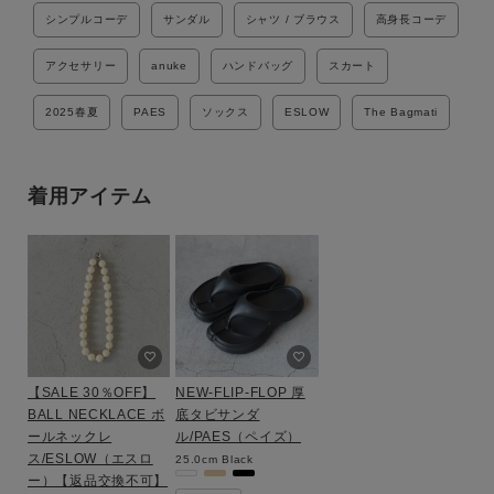
シンプルコーデ
サンダル
シャツ / ブラウス
高身長コーデ
アクセサリー
anuke
ハンドバッグ
スカート
2025春夏
PAES
ソックス
ESLOW
The Bagmati
着用アイテム
【SALE 30％OFF】
NEW-FLIP-FLOP 厚
BALL NECKLACE ボ
底タビサンダ
ールネックレ
ル/PAES（ペイズ）
ス/ESLOW（エスロ
25.0cm
Black
ー）【返品交換不可】