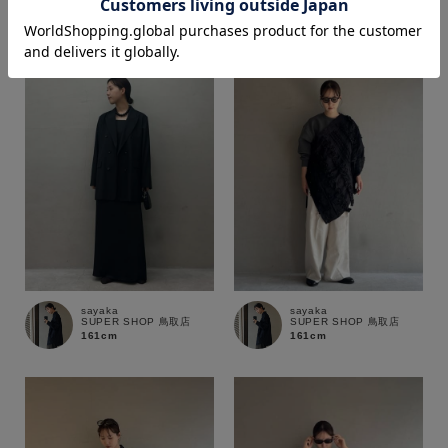
価格
～
商品タイプ
通常商品
予約商品
セール価格
WEB限定
sayaka
sayaka
在庫
SUPER SHOP 鳥取店
SUPER SHOP 鳥取店
161cm
161cm
在庫あり
在庫なし含む