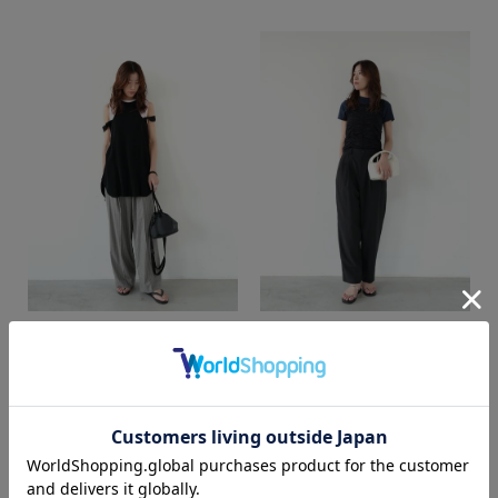
shika
shika
web store BINGOYA
web store BINGOYA
170cm
170cm
カラー