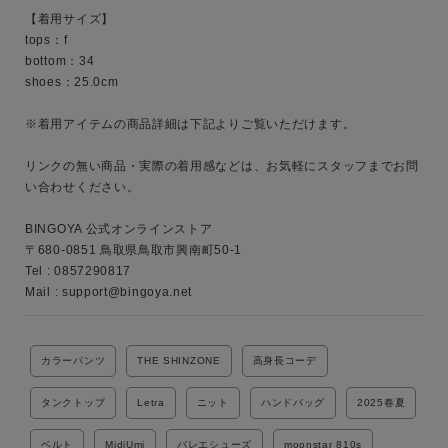
MENS
LADIES
KIDS
【着用サイズ】

tops：f

bottom：34

カテゴリ
shoes：25.0cm

※着用アイテムの商品詳細は下記よりご覧いただけます。

サイズ
リンクの無い商品・実際の着用感などは、お気軽にスタッフまでお問
い合わせください。

BINGOYA 公式オンラインストア

ブランド
〒680-0851 鳥取県鳥取市興南町50-1

Tel : 0857290817

Mail : support@bingoya.net
カラーパンツ
THE SHINZONE
高身長コーデ
タンクトップ
Letra
ニット
ハンドバッグ
2025春夏
ベルト
MidiUmi
バレエシューズ
moonstar 810s