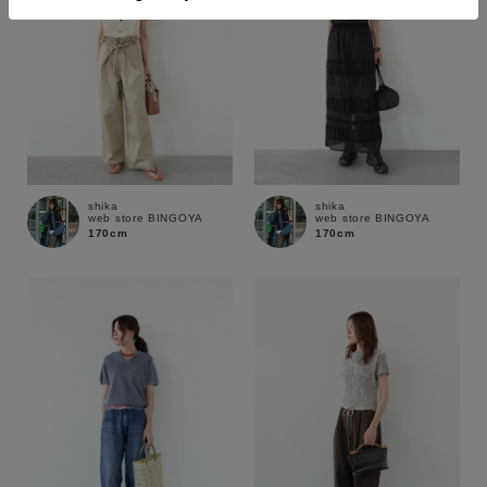
価格
～
商品タイプ
通常商品
予約商品
shika
shika
セール価格
WEB限定
web store BINGOYA
web store BINGOYA
170cm
170cm
在庫
在庫あり
在庫なし含む