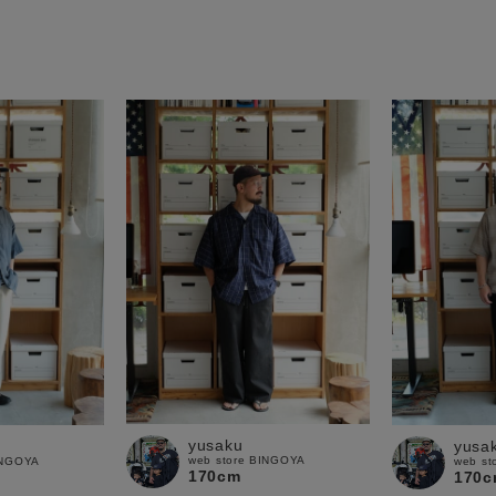
yusaku
yusa
web store BINGOYA
INGOYA
web st
170cm
170c