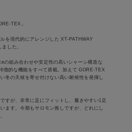
BINGOYAについて
予約商品
店舗一覧
ORE-TEX」

会社概要
WEB限定
を現代的にアレンジした XT-PATHWAY 
採用情報
しました。

ギフトカード
uicklaceの組み合わせや安定性の高いシャーシ構造な
特徴的な機能をすべて搭載。加えて GORE-TEX 
在庫なし含む
しい冬の天候を寄せ付けない高い耐候性を発揮し
ですが、非常に足にフィットし、履きやすい1足
思います。今期もサロモン推しですが、どれにし
。

BINGOYA