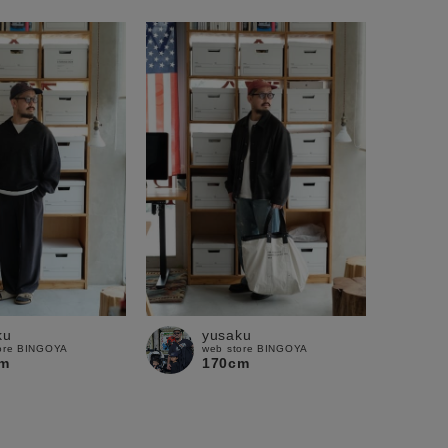
ku
yusaku
ore BINGOYA
web store BINGOYA
m
170cm