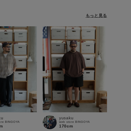
もっと見る
ku
yusaku
ore BINGOYA
web store BINGOYA
m
170cm