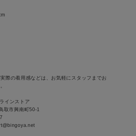
無料公式アプリダウンロード
cm

・実際の着用感などは、お気軽にスタッフまでお
。

ンラインストア

県鳥取市興南町50-1

7

ort@bingoya.net