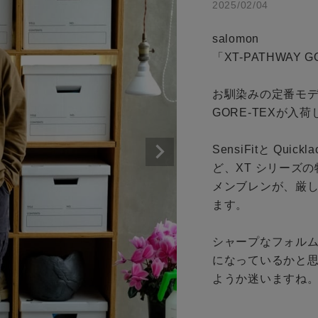
2025/02/04
アイテムを探す
商品タイプ
salomon

通常商品
条件絞り込み検索
「XT-PATHWAY G
カテゴリから探す
セール価格
お馴染みの定番モデル
スタイリングから探す
GORE-TEXが入荷
ブランドから探す
在庫
SensiFitと Q
WEB限定アイテムを探す
ど、XT シリーズの
在庫あり
履き比べ可能商品から探す
メンブレンが、厳
ます。

お知らせ・ご利用ガイド
シャープなフォルム
になっているかと
この条件で絞り込む
お知らせ
ようか迷いますね。
ご利用ガイド
ギフトラッピング