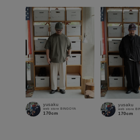
yusaku
yusaku
web store BINGOYA
web store B
170cm
170cm