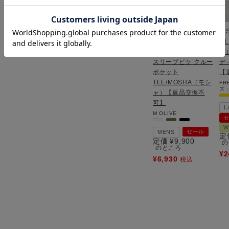
【SALE 30％OFF】
【S
L/S PIQUE CREW
J
POCKET TEE ロング
ズ）
スリーブピケ クルー
デ
ポケット
【
TEE/MOSHA（モシ
FR
ズ：
ャ）【返品交換不
可】
L
M
OLIVE
W
セール
MENS
定
定価
¥
9,900
の
のところ
¥
2
¥
6,930
税込