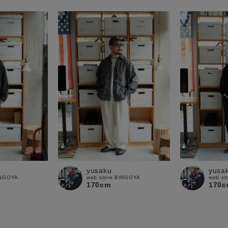
yusaku
yusa
INGOYA
web store BINGOYA
web st
170cm
170c