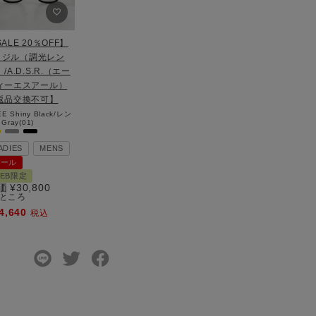
ALE 20％OFF】
IL ジル（調光レン
/A.D.S.R.（エー
ィーエスアール）
返品交換不可】
EE
Shiny Black/レン
Gray(01)
ADIES
MENS
セール
EB限定
価
¥
30,800
ところ
4,640
税込