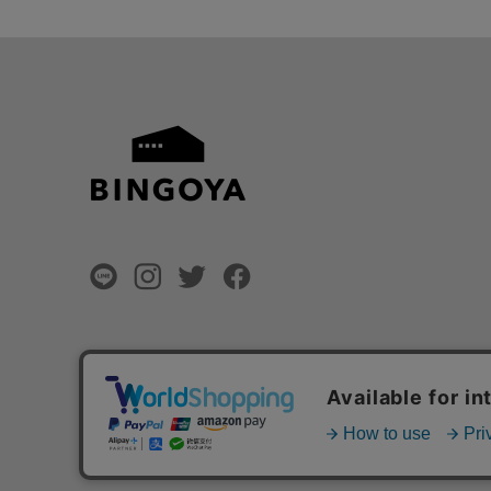
©
BINGOYA Co,.Ltd.