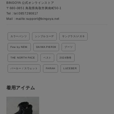
BINGOYA 公式オンラインストア

ブランド
〒680-0851 鳥取県鳥取市興南町50-1

Tel : tel:0857290817

Mail : mailto:support@bingoya.net
カラーパンツ
シンプルコーデ
サングラス/メガネ
Few by NEW.
DAIWA PIER39
ブーツ
THE NORTH FACE
ベスト
2024秋冬
パーカー / スウェット
FARAH
LUCEBER
着用アイテム