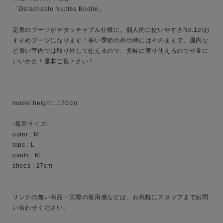
「Detachable Nuptse Bootie」

定番のブーツがデタッチャブル仕様に。個人的に使いやすさNo.1のお
すすめブーツになります！寒い季節の外出時にはそのままで。屋内な
ど暑い室内では取り外して使えるので、多岐に渡り使えるので非常に
いいかと！是非ご覧下さい！

キーワード
model height : 170cm

性別
MENS
LADIES
KIDS
-着用サイズ-

outer : M

tops : L

カテゴリ
pants : M

shoes : 27cm

サイズ
リンクの無い商品・実際の着用感などは、お気軽にスタッフまでお問
い合わせください。
