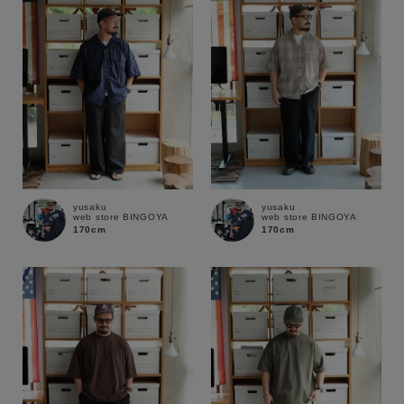
価格
～
商品タイプ
通常商品
予約商品
セール価格
WEB限定
在庫
yusaku
yusaku
web store BINGOYA
web store BINGOYA
在庫あり
在庫なし含む
170cm
170cm