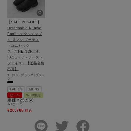
【SALE 20％OFF】
Detachable Nuptse
Bootie デタッチャブ
ル ヌプシ ブーティ
（ユニセック
ス）/THE NORTH
FACE（ザ・ノース・
フェイス）【返品交換
不可】
9
（KK）ブラック×ブラッ
ク
LADIES
MENS
セール
WEB限定
定価
¥
25,960
のところ
¥
20,768
税込