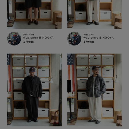
yusaku
yusaku
web store BINGOYA
web store BINGOYA
170cm
170cm