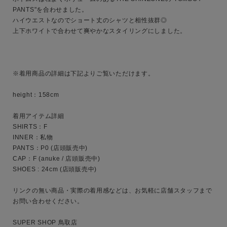
PANTS"を合わせました。

ハイウエストなのでショート丈のシャツと相性抜群◎

上下ホワイトで合わせて爽やかなスタイリングにしました。

キーワード
※着用商品の詳細は下記よりご覧いただけます。

性別
height：158cm

MENS
LADIES
KIDS
着用アイテム詳細

SHIRTS：F

カテゴリ
INNER：私物

PANTS：P0 (店頭販売中)

CAP：F (anuke / 店頭販売中)

SHOES : 24cm (店頭販売中)

サイズ
リンクの無い商品・実際の着用感などは、お気軽に店舗スタッフまで
お問い合わせください。

ブランド
SUPER SHOP 鳥取店
