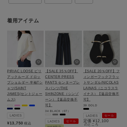
着用アイテム
PIRIAC LOOSE ピリ
【SALE 35％OFF】
【SALE 20％OFF】フ
アックルーズ ドロッ
CENTER PRESS
ィンガーフックフラッ
プショルダー 半袖Tシ
PANTS センタープレ
トサンダル/NICOLAS
ャツ/SAINT
スパンツ/THE
LAINAS（ニコラスラ
JAMES(セントジェー
SHINZONE（シンゾ
イナス）【返品交換不
ムス)
ーン）【返品交換不
可】
可】
39
GOLD
34
BLACK（07）
LADIES
セール
LADIES
定価
¥
12,100
セール
LADIES
¥
13,750
税込
のところ
WEB限定