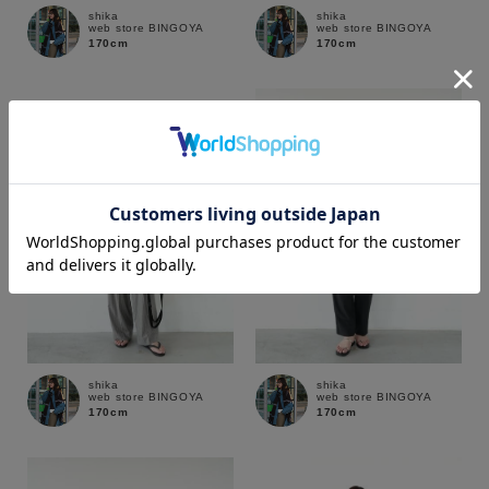
shika
shika
web store BINGOYA
web store BINGOYA
170cm
170cm
カラー
価格
～
shika
shika
web store BINGOYA
web store BINGOYA
商品タイプ
170cm
170cm
通常商品
予約商品