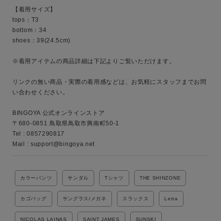
【着用サイズ】

tops：T3

キーワード
bottom：34

shoes：39(24.5cm)

性別
※着用アイテムの商品詳細は下記よりご覧いただけます。

MENS
LADIES
KIDS
リンクの無い商品・実際の着用感などは、お気軽にスタッフまでお問
い合わせください。

カテゴリ
BINGOYA 公式オンラインストア

〒680-0851 鳥取県鳥取市興南町50-1

Tel : 0857290817

Mail : support@bingoya.net
サイズ
カラーパンツ
サンダル
Tシャツ
THE SHINZONE
ブランド
カゴバッグ
サングラス/メガネ
スラックス
Letra
NICOLAS LAINAS
SAINT JAMES
SUNSKI