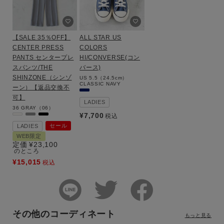
【SALE 35％OFF】
ALL STAR US
CENTER PRESS
COLORS
PANTS センタープレ
HI/CONVERSE(コン
スパンツ/THE
バース)
SHINZONE（シンゾ
US 5.5（24.5cm）
CLASSIC NAVY
ーン）【返品交換不
可】
LADIES
36
GRAY（06）
¥
7,700
税込
セール
LADIES
WEB限定
定価
¥
23,100
のところ
¥
15,015
税込
その他のコーディネート
もっと見る