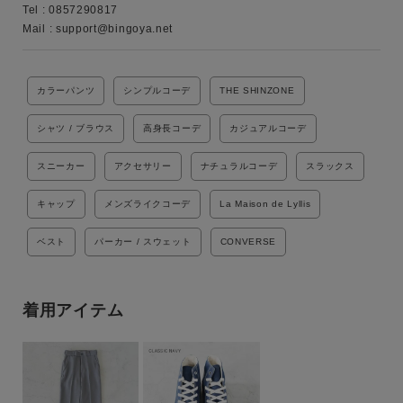
Tel : 0857290817

ブランド
Mail : support@bingoya.net
カラーパンツ
シンプルコーデ
THE SHINZONE
シャツ / ブラウス
高身長コーデ
カジュアルコーデ
スニーカー
アクセサリー
ナチュラルコーデ
スラックス
キャップ
メンズライクコーデ
La Maison de Lyllis
ベスト
パーカー / スウェット
CONVERSE
着用アイテム