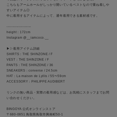
こちらもアームホールがしっかり開いているベストなので重ね着しや
すいアイテム◎

中に着用するアイテムによって、通年着用できる素材感です。

--------------------

キーワード
height：172cm

Instagram @__iamcoco.__

▶︎▷着用アイテム詳細

性別
SHIRTS：THE SHINZONE / F

MENS
LADIES
KIDS
VEST：THE SHINZONE / F

PANTS：THE SHINZONE / 36

SNEAKERS：converse / 24.5cm

カテゴリ
HAT：La maison de Lyllis / 55〜59cm

ACCESSORY：PHILIPPE AUDIBERT

リンクの無い商品・実際の着用感などは、お気軽にスタッフまでお問
サイズ
い合わせください。

BINGOYA 公式オンラインストア

〒680-0851 鳥取県鳥取市興南町50-1
