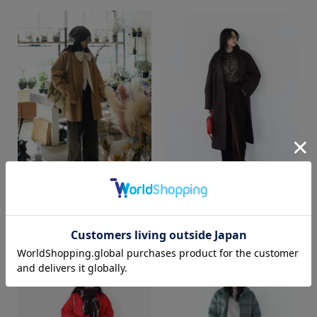
カラー
COCO
COCO
web store BINGOYA
web store BINGOYA
172cm
172cm
価格