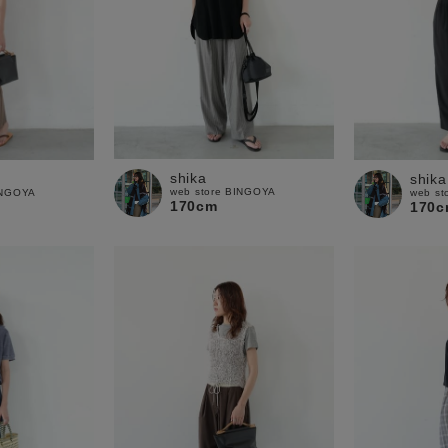
shika
shika
web store BINGOYA
INGOYA
web st
170cm
170c