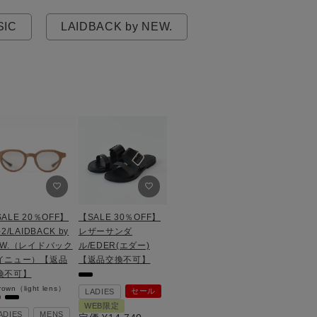
SIC
LAIDBACK by NEW.
ALE 20％OFF】
【SALE 30％OFF】
-2/LAIDBACK by
レザーサンダ
EW.（レイドバック
ル/EDER(エダー)
イニュー）【返品
【返品交換不可】
換不可】
rown（light lens）
セール
LADIES
WEB限定
ADIES
MENS