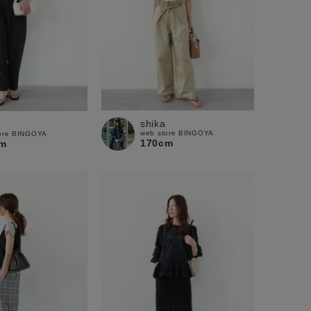
shika
web store BINGOYA
ore BINGOYA
170cm
m