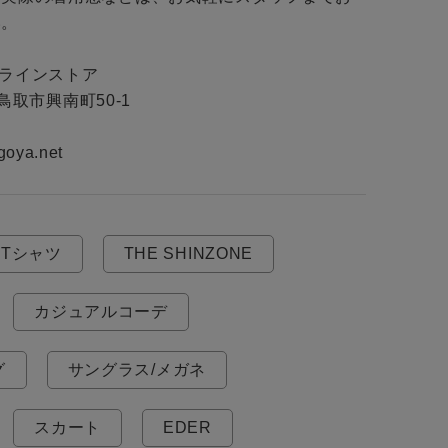
。

ンラインストア

県鳥取市興南町50-1

goya.net
Tシャツ
THE SHINZONE
カジュアルコーデ
グ
サングラス/メガネ
スカート
EDER