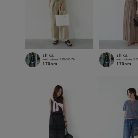
shika
shika
web store BINGOYA
web store B
170cm
170cm