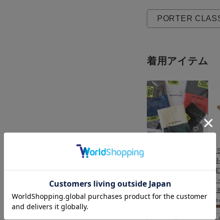
PORTER CLAS
着用アイテム
PACK TEE パックT
【S
シャ
LB
ツ/20SMSCU66/THE
N
SHINZONE（シンゾ
バ
ーン）
交
F
b
LADIES
L