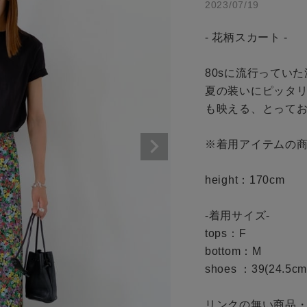
アイテムを探す
2023/07/19
商品タイプ
条件絞り込み検索
- 花柄スカート -

通常商品
カテゴリから探す
80sに流行っていた派手な
スタイリングから探す
セール価格
夏の装いにピッタ
も映える、とってお
ブランドから探す
WEB限定アイテムを探す
在庫
※着用アイテムの商
履き比べ可能商品から探す
在庫あり
height：170cm

お知らせ・ご利用ガイド
-着用サイズ- 

tops：F

お知らせ
bottom：M

この条件で絞り込む
ご利用ガイド
shoes ：39(24.5cm
ギフトラッピング
リンクの無い商品