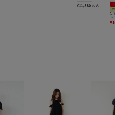
¥
11,880
税込
W
定
の
¥
1