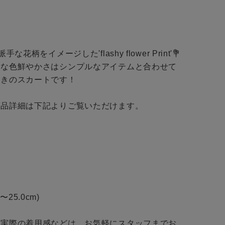
BINGOYAについて
店舗一覧
予約商品
会社概要
花柄をイメージした'flashy flower Print'💐

採用情報
WEB限定
リな色鮮やかさはシンプルなアイテムと合わせて
きのスカートです！

ギフトカード
品詳細は下記よりご覧いただけます。

在庫なし含む
〜25.0cm)

BINGOYA
・実際の着用感などは、お気軽にスタッフまでお
無料公式アプリダウンロード