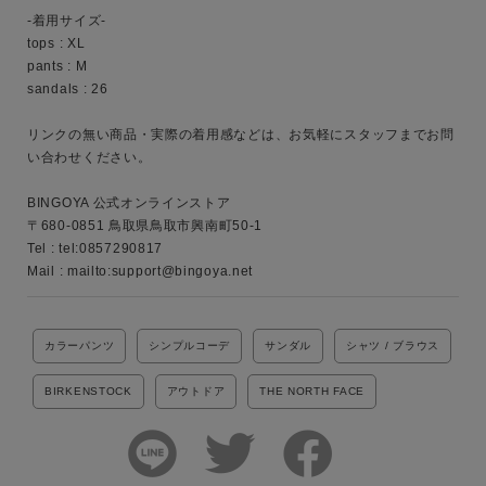
-着用サイズ-

tops : XL

カテゴリ
pants : M

sandals : 26

リンクの無い商品・実際の着用感などは、お気軽にスタッフまでお問
サイズ
い合わせください。

BINGOYA 公式オンラインストア

〒680-0851 鳥取県鳥取市興南町50-1

ブランド
Tel : tel:0857290817

Mail : mailto:support@bingoya.net
カラーパンツ
シンプルコーデ
サンダル
シャツ / ブラウス
BIRKENSTOCK
アウトドア
THE NORTH FACE