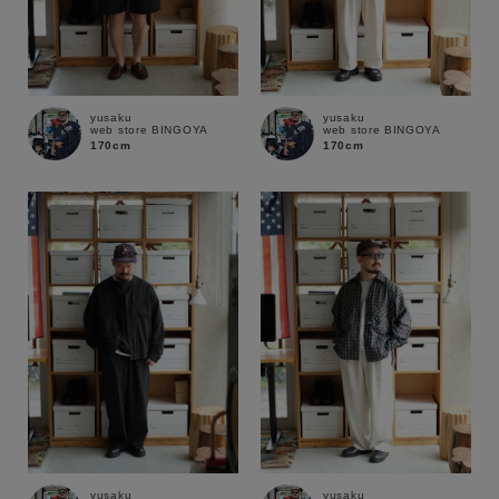
価格
～
商品タイプ
yusaku
yusaku
通常商品
予約商品
web store BINGOYA
web store BINGOYA
170cm
170cm
セール価格
WEB限定
在庫
在庫あり
在庫なし含む
yusaku
yusaku