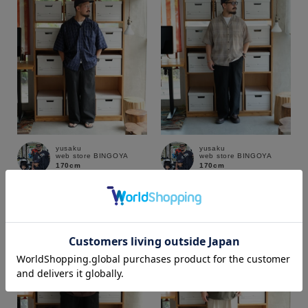
yusaku
yusaku
web store BINGOYA
web store BINGOYA
170cm
170cm
カラー