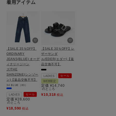
着用アイテム
【SALE 35％OFF】
【SALE 30％OFF】レ
ORDINARY
ザーサンダ
JEANS(BLUE) オーデ
ル/EDER(エダー)【返
ィナリージーン
品交換不可】
ズ/THE
SHINZONE(シンゾー
セール
LADIES
ン)【返品交換不可】
WEB限定
定価
¥
14,740
34
BLUE（83）
のところ
¥
10,318
セール
LADIES
税込
定価
¥
28,600
のところ
¥
18,590
税込