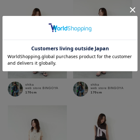
カラー
価格
shika
shika
web store BINGOYA
web store BINGOYA
～
170cm
170cm
商品タイプ
通常商品
予約商品
セール価格
WEB限定