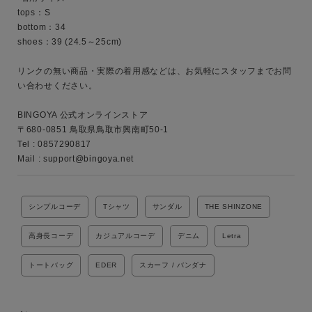
tops：S

キーワード
bottom：34

shoes：39 (24.5～25cm)

性別
リンクの無い商品・実際の着用感などは、お気軽にスタッフまでお問
い合わせください。

MENS
LADIES
KIDS
BINGOYA 公式オンラインストア

〒680-0851 鳥取県鳥取市興南町50-1

カテゴリ
Tel : 0857290817

Mail : support@bingoya.net
サイズ
シンプルコーデ
Tシャツ
サンダル
THE SHINZONE
高身長コーデ
カジュアルコーデ
デニム
Letra
ブランド
トートバッグ
EDER
スカーフ / バンダナ